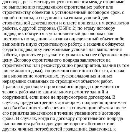
договора, регламентирующего отношения между сторонами
по выполнению подрядчиком строительных работ или
строительству объектов в установленный договором срок, с
одной стороны, и созданию заказчиком условий для
строительной деятельности и оплате принятых им результатов
работы, с другой стороны. ([358]); 2) по этому договору
подрядчик обязуется в установленный договором срок
построить по заданию заказчика определенный объект либо
выполнить иную строительную работу, а заказчик обязуется
создать подрядчику необходимые условия для выполнения
работы, принять ее результат и уплатить за нее обусловленную
цену. Договор строительного подряда заключается на
строительство или реконструкцию предприятия, здания (в том
числе жилого дома), сооружения или иного объекта, а также
на выполнение монтажных, пусконаладочных и иных
неразрывно связанных со строящимся объектом работ.
Правила о договоре строительного подряда применяются
также к работам по капитальному ремонту зданий и
сооружений, если иное не предусмотрено договором. В
случаях, предусмотренных договором, подрядчик принимает
на себя обязанность обеспечить эксплуатацию объекта после
его принятия заказчиком в течение указанного в договоре
срока. В случаях, когда по договору строительного подряда
выполняются работы для удовлетворения бытовых или
других личных потребностей гражданина (заказчика), к