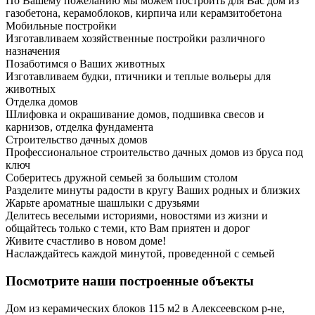
По Вашему пожеланию мы можем построить для Вас дом из
газобетона, керамоблоков, кирпича или керамзитобетона
Мобильные постройки
Изготавливаем хозяйственные постройки различного
назначения
Позаботимся о Ваших животных
Изготавливаем будки, птичники и теплые вольеры для
животных
Отделка домов
Шлифовка и окрашивание домов, подшивка свесов и
карнизов, отделка фундамента
Строительство дачных домов
Профессиональное строительство дачных домов из бруса под
ключ
Соберитесь дружной семьей за большим столом
Разделите минуты радости в кругу Ваших родных и близких
Жарьте ароматные шашлыки с друзьями
Делитесь веселыми историями, новостями из жизни и
общайтесь только с теми, кто Вам приятен и дорог
Живите счастливо в новом доме!
Наслаждайтесь каждой минутой, проведенной с семьей
Посмотрите наши построенные объекты
Дом из керамических блоков 115 м2 в Алексеевском р-не,