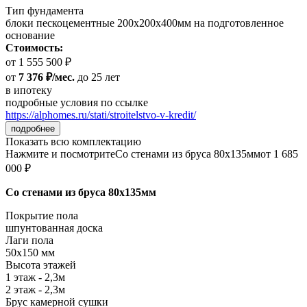
Тип фундамента
блоки пескоцементные 200х200х400мм на подготовленное
основание
Стоимость:
от 1 555 500 ₽
от
7 376 ₽/мес.
до 25 лет
в ипотеку
подробные условия по ссылке
https://alphomes.ru/stati/stroitelstvo-v-kredit/
подробнее
Показать всю комплектацию
Нажмите и посмотрите
Со стенами из бруса 80х135мм
от 1 685
000 ₽
Со стенами из бруса 80х135мм
Покрытие пола
шпунтованная доска
Лаги пола
50х150 мм
Высота этажей
1 этаж - 2,3м
2 этаж - 2,3м
Брус камерной сушки