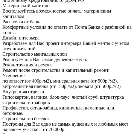
ипотечному кредитованию от ДОМ.РФ
Материнский капитал
Воспользуйтесь возможностью оплаты материнским
капиталом
Рассрочка от банка
Комфортные условия по оплате от Почта Банка с разбивкой на
этапы.
Дизайн интерьера
Разработаем для Вас проект интерьера Вашей мечты с учетом
всех пожеланий.
Строительство мангальных зон
Реализуем для Вас самое душевное место.
Реконструкция и ремонт
Ремонт после строительства и капитальный ремонт.
Утепление
пенопласт (от 400р./м2), минеральная вата (от 500р./м2),
ветрозащитная пленка (от 150р./м2), эковата (от 500р./м2)
Внутренняя отделка
Гипсокартон, вагонка, блок-хаус, чистый сруб, штукатурка
Строительство заборов
Профнастил, сетка-рабица, кирпичные, каменные или
бетонные.
Строительство беседок
Построим для Вас одно из самых душевных и любимых мест
на вашем участке – от 70.000р.