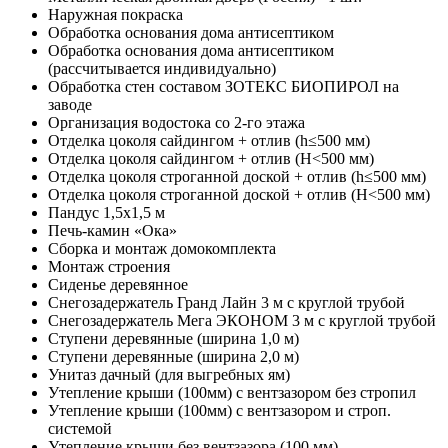
Наружная покраска
Обработка основания дома антисептиком
Обработка основания дома антисептиком
(рассчитывается индивидуально)
Обработка стен составом ЗОТЕКС БИОПИРОЛ на
заводе
Организация водостока со 2-го этажа
Отделка цоколя сайдингом + отлив (h≤500 мм)
Отделка цоколя сайдингом + отлив (Н<500 мм)
Отделка цоколя строганной доской + отлив (h≤500 мм)
Отделка цоколя строганной доской + отлив (Н<500 мм)
Пандус 1,5х1,5 м
Печь-камин «Ока»
Сборка и монтаж домокомплекта
Монтаж строения
Сиденье деревянное
Снегозадержатель Гранд Лайн 3 м с круглой трубой
Снегозадержатель Мега ЭКОНОМ 3 м с круглой трубой
Ступени деревянные (ширина 1,0 м)
Ступени деревянные (ширина 2,0 м)
Унитаз дачный (для выгребных ям)
Утепление крыши (100мм) с вентзазором без стропил
Утепление крыши (100мм) с вентзазором и строп.
системой
Утепление крыши без вентзазора (100 мм)