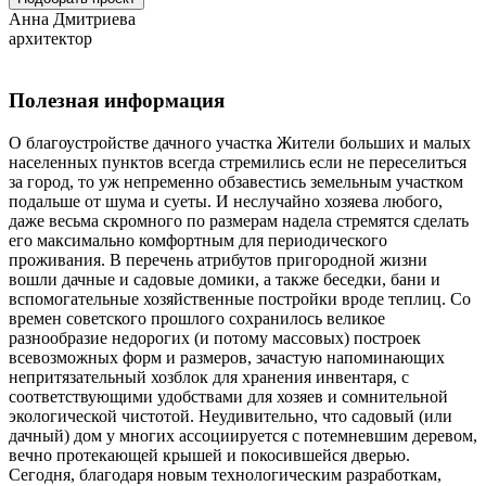
Анна Дмитриева
архитектор
Полезная информация
О благоустройстве дачного участка Жители больших и малых
населенных пунктов всегда стремились если не переселиться
за город, то уж непременно обзавестись земельным участком
подальше от шума и суеты. И неслучайно хозяева любого,
даже весьма скромного по размерам надела стремятся сделать
его максимально комфортным для периодического
проживания. В перечень атрибутов пригородной жизни
вошли дачные и садовые домики, а также беседки, бани и
вспомогательные хозяйственные постройки вроде теплиц. Со
времен советского прошлого сохранилось великое
разнообразие недорогих (и потому массовых) построек
всевозможных форм и размеров, зачастую напоминающих
непритязательный хозблок для хранения инвентаря, с
соответствующими удобствами для хозяев и сомнительной
экологической чистотой. Неудивительно, что садовый (или
дачный) дом у многих ассоциируется с потемневшим деревом,
вечно протекающей крышей и покосившейся дверью.
Сегодня, благодаря новым технологическим разработкам,