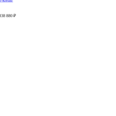
v-kredit/
338 880 ₽