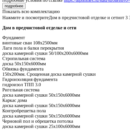
подробные условия по ссылке
https://alphomes.ru/stati/stroitelstvo-
подробнее
Показать всю комплектацию
Нажмите и посмотрите
Дом в предчистовой отделке и сети
от 3 
Дом в предчистовой отделке и сети
Фундамент
винтовые сваи 108x2500мм
Лаги пола и балки перекрытия
доска камерной сушки 50/100x200x6000мм
Стропильная система
доска 50x150x6000мм
Обвязка фундамента
150x200мм. Срощенная доска камерной сушки
Гидроизоляция фундамента
гидроизол ТПП 3.0
Ригельная система
доска камерной сушки 50x150x6000мм
Каркас дома
доска камерной сушки 50x150x6000мм
Контробрешетка пола
доска камерной сушки 50x150x6000мм
Черновой пол и обрешетка потолка
доска камерной сушки 25x100x6000мм