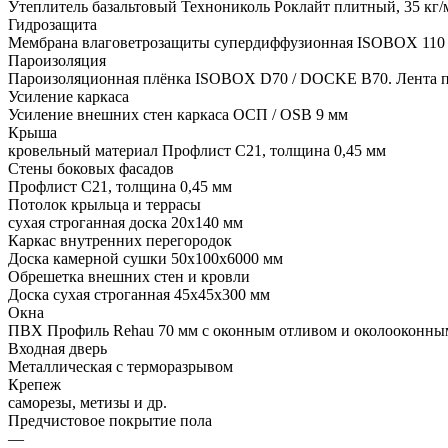
Утеплитель базальтовый Технониколь Роклайт плитный, 35 кг/
Гидрозащита
Мембрана влаговетрозащиты супердиффузионная ISOBOX 110 
Пароизоляция
Пароизоляционная плёнка ISOBOX D70 / DOCKЕ B70. Лента пр
Усиление каркаса
Усиление внешних стен каркаса ОСП / OSB 9 мм
Крыша
кровельный материал Профлист С21, толщина 0,45 мм
Стены боковых фасадов
Профлист С21, толщина 0,45 мм
Потолок крыльца и террасы
сухая строганная доска 20х140 мм
Каркас внутренних перегородок
Доска камерной сушки 50х100х6000 мм
Обрешетка внешних стен и кровли
Доска сухая строганная 45х45х300 мм
Окна
ПВХ Профиль Rehau 70 мм с оконным отливом и околооконны
Входная дверь
Металлическая с терморазрывом
Крепеж
саморезы, метизы и др.
Предчистовое покрытие пола
—