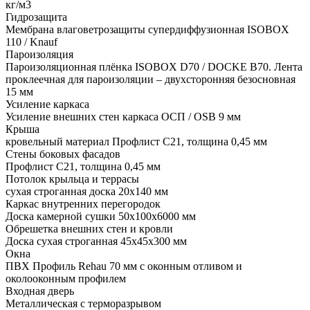
кг/м3
Гидрозащита
Мембрана влаговетрозащиты супердиффузионная ISOBOX
110 / Knauf
Пароизоляция
Пароизоляционная плёнка ISOBOX D70 / DOCKЕ B70. Лента
проклеечная для пароизоляции – двухсторонняя безосновная
15 мм
Усиление каркаса
Усиление внешних стен каркаса ОСП / OSB 9 мм
Крыша
кровельный материал Профлист С21, толщина 0,45 мм
Стены боковых фасадов
Профлист С21, толщина 0,45 мм
Потолок крыльца и террасы
сухая строганная доска 20х140 мм
Каркас внутренних перегородок
Доска камерной сушки 50х100х6000 мм
Обрешетка внешних стен и кровли
Доска сухая строганная 45х45х300 мм
Окна
ПВХ Профиль Rehau 70 мм с оконным отливом и
околооконным профилем
Входная дверь
Металлическая с терморазрывом