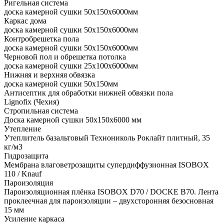
Ригельная система
доска камерной сушки 50x150x6000мм
Каркас дома
доска камерной сушки 50x150x6000мм
Контробрешетка пола
доска камерной сушки 50x150x6000мм
Черновой пол и обрешетка потолка
доска камерной сушки 25x100x6000мм
Нижняя и верхняя обвязка
доска камерной сушки 50x150мм
Антисептик для обработки нижней обвязки пола
Lignofix (Чехия)
Стропильная система
Доска камерной сушки 50х150х6000 мм
Утепление
Утеплитель базальтовый Технониколь Роклайт плитный, 35
кг/м3
Гидрозащита
Мембрана влаговетрозащиты супердиффузионная ISOBOX
110 / Knauf
Пароизоляция
Пароизоляционная плёнка ISOBOX D70 / DOCKЕ B70. Лента
проклеечная для пароизоляции – двухсторонняя безосновная
15 мм
Усиление каркаса