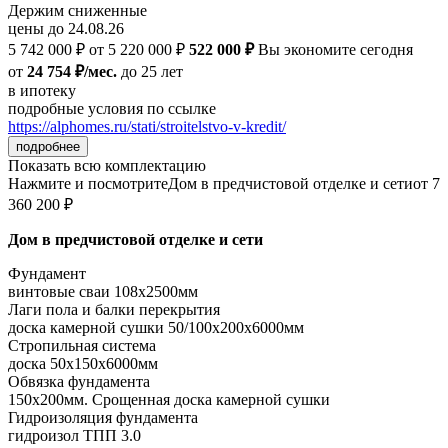
Держим сниженные
цены до 24.08.26
5 742 000 ₽
от 5 220 000 ₽
522 000 ₽
Вы экономите сегодня
от
24 754 ₽/мес.
до 25 лет
в ипотеку
подробные условия по ссылке
https://alphomes.ru/stati/stroitelstvo-v-kredit/
подробнее
Показать всю комплектацию
Нажмите и посмотрите
Дом в предчистовой отделке и сети
от 7
360 200 ₽
Дом в предчистовой отделке и сети
Фундамент
винтовые сваи 108x2500мм
Лаги пола и балки перекрытия
доска камерной сушки 50/100x200x6000мм
Стропильная система
доска 50x150x6000мм
Обвязка фундамента
150x200мм. Срощенная доска камерной сушки
Гидроизоляция фундамента
гидроизол ТПП 3.0