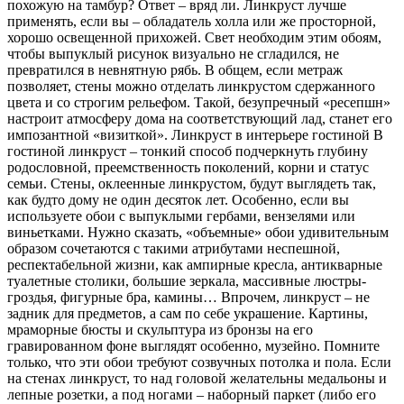
похожую на тамбур? Ответ – вряд ли. Линкруст лучше
применять, если вы – обладатель холла или же просторной,
хорошо освещенной прихожей. Свет необходим этим обоям,
чтобы выпуклый рисунок визуально не сгладился, не
превратился в невнятную рябь. В общем, если метраж
позволяет, стены можно отделать линкрустом сдержанного
цвета и со строгим рельефом. Такой, безупречный «ресепшн»
настроит атмосферу дома на соответствующий лад, станет его
импозантной «визиткой». Линкруст в интерьере гостиной В
гостиной линкруст – тонкий способ подчеркнуть глубину
родословной, преемственность поколений, корни и статус
семьи. Стены, оклеенные линкрустом, будут выглядеть так,
как будто дому не один десяток лет. Особенно, если вы
используете обои с выпуклыми гербами, вензелями или
виньетками. Нужно сказать, «объемные» обои удивительным
образом сочетаются с такими атрибутами неспешной,
респектабельной жизни, как ампирные кресла, антикварные
туалетные столики, большие зеркала, массивные люстры-
гроздья, фигурные бра, камины… Впрочем, линкруст – не
задник для предметов, а сам по себе украшение. Картины,
мраморные бюсты и скульптура из бронзы на его
гравированном фоне выглядят особенно, музейно. Помните
только, что эти обои требуют созвучных потолка и пола. Если
на стенах линкруст, то над головой желательны медальоны и
лепные розетки, а под ногами – наборный паркет (либо его