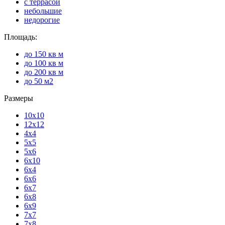
с террасой
небольшие
недорогие
Площадь:
до 150 кв м
до 100 кв м
до 200 кв м
до 50 м2
Размеры
10x10
12x12
4x4
5x5
5x6
6x10
6x4
6x6
6x7
6x8
6x9
7x7
7x8