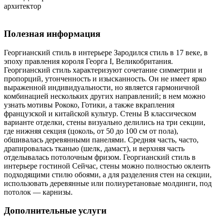
архитектор
Полезная информация
Георгианский стиль в интерьере Зародился стиль в 17 веке, в
эпоху правления короля Георга I, Великобритания.
Георгианский стиль характеризуют сочетание симметрии и
пропорций, утонченность и изысканность. Он не имеет ярко
выраженной индивидуальности, но является гармоничной
комбинацией нескольких других направлений; в нем можно
узнать мотивы Рококо, Готики, а также вкрапления
французской и китайской культур. Стены В классическом
варианте отделки, стены визуально делились на три секции,
где нижняя секция (цоколь, от 50 до 100 см от пола),
обшивалась деревянными панелями. Средняя часть, часто,
драпировалась тканью (шелк, дамаст), и верхняя часть
отделывалась потолочным фризом. Георгианский стиль в
интерьере гостиной Сейчас, стены можно полностью оклеить
подходящими стилю обоями, а для разделения стен на секции,
использовать деревянные или полиуретановые молдинги, под
потолок — карнизы.
Дополнительные услуги