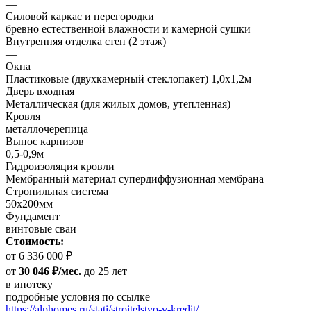
—
Силовой каркас и перегородки
бревно естественной влажности и камерной сушки
Внутренняя отделка стен (2 этаж)
—
Окна
Пластиковые (двухкамерный стеклопакет) 1,0х1,2м
Дверь входная
Металлическая (для жилых домов, утепленная)
Кровля
металлочерепица
Вынос карнизов
0,5-0,9м
Гидроизоляция кровли
Мембранный материал супердиффузионная мембрана
Стропильная система
50х200мм
Фундамент
винтовые сваи
Стоимость:
от 6 336 000 ₽
от
30 046 ₽/мес.
до 25 лет
в ипотеку
подробные условия по ссылке
https://alphomes.ru/stati/stroitelstvo-v-kredit/