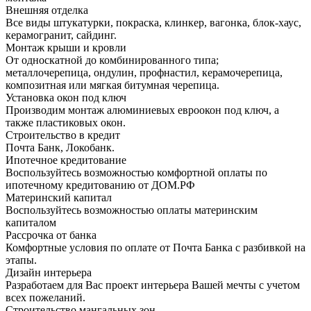
Внешняя отделка
Все виды штукатурки, покраска, клинкер, вагонка, блок-хаус,
керамогранит, сайдинг.
Монтаж крыши и кровли
От односкатной до комбинированного типа;
металлочерепица, ондулин, профнастил, керамочерепица,
композитная или мягкая битумная черепица.
Установка окон под ключ
Производим монтаж алюминиевых евроокон под ключ, а
также пластиковых окон.
Строительство в кредит
Почта Банк, Локобанк.
Ипотечное кредитование
Воспользуйтесь возможностью комфортной оплаты по
ипотечному кредитованию от ДОМ.РФ
Материнский капитал
Воспользуйтесь возможностью оплаты материнским
капиталом
Рассрочка от банка
Комфортные условия по оплате от Почта Банка с разбивкой на
этапы.
Дизайн интерьера
Разработаем для Вас проект интерьера Вашей мечты с учетом
всех пожеланий.
Строительство мангальных зон