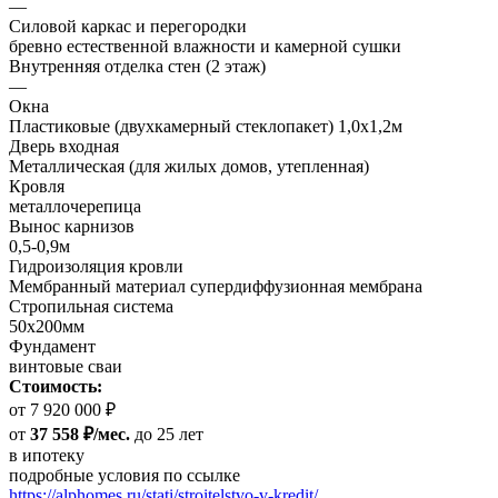
—
Силовой каркас и перегородки
бревно естественной влажности и камерной сушки
Внутренняя отделка стен (2 этаж)
—
Окна
Пластиковые (двухкамерный стеклопакет) 1,0х1,2м
Дверь входная
Металлическая (для жилых домов, утепленная)
Кровля
металлочерепица
Вынос карнизов
0,5-0,9м
Гидроизоляция кровли
Мембранный материал супердиффузионная мембрана
Стропильная система
50х200мм
Фундамент
винтовые сваи
Стоимость:
от 7 920 000 ₽
от
37 558 ₽/мес.
до 25 лет
в ипотеку
подробные условия по ссылке
https://alphomes.ru/stati/stroitelstvo-v-kredit/