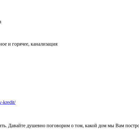
а
ое и горячее, канализация
v-kredit/
ить. Давайте душевно поговорим о том, какой дом мы Вам постр