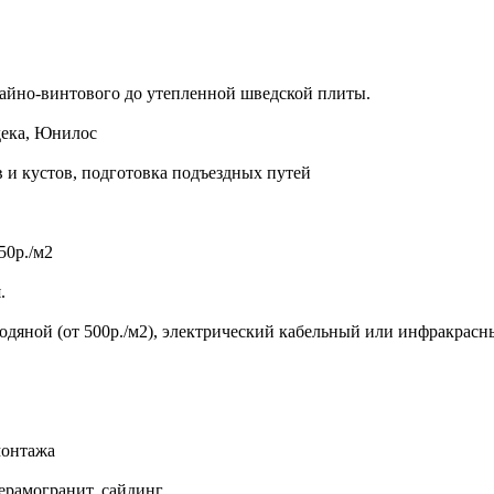
айно-винтового до утепленной шведской плиты.
дека, Юнилос
в и кустов, подготовка подъездных путей
50р./м2
.
 водяной (от 500р./м2), электрический кабельный или инфракрас
монтажа
ерамогранит, сайдинг.