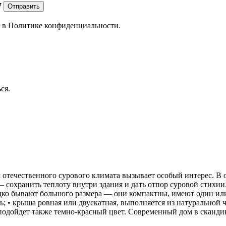
7
Отправить
е в
Политике конфиденциальности.
ся.
ественного сурового климата вызывает особый интерес. В о
 сохранить теплоту внутри здания и дать отпор суровой стихии.
ко бывают большого размера — они компактны, имеют один или д
ь; • крыша ровная или двускатная, выполняется из натуральной
 подойдет также темно-красный цвет. Современный дом в сканд