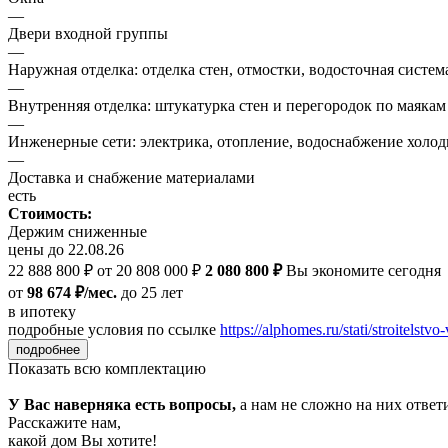
—
Двери входной группы
—
Наружная отделка: отделка стен, отмостки, водосточная систем
—
Внутренняя отделка: штукатурка стен и перегородок по маякам
—
Инженерные сети: электрика, отопление, водоснабжение холодн
—
Доставка и снабжение материалами
есть
Стоимость:
Держим сниженные
цены до 22.08.26
22 888 800 ₽
от 20 808 000 ₽
2 080 800 ₽
Вы экономите сегодня
от
98 674 ₽/мес.
до 25 лет
в ипотеку
подробные условия по ссылке
https://alphomes.ru/stati/stroitelstvo-
подробнее
Показать всю комплектацию
У Вас наверняка есть вопросы,
а нам не сложно на них ответ
Расскажите нам,
какой дом Вы хотите!