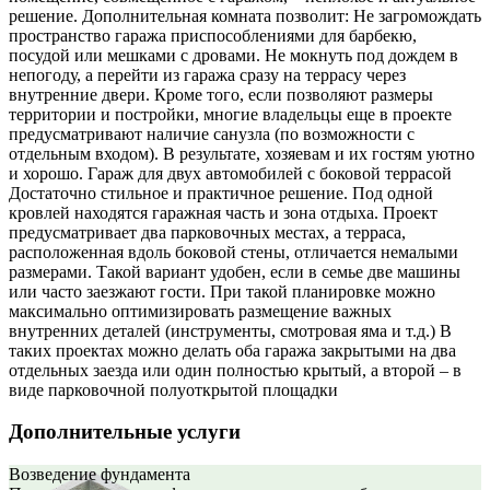
решение. Дополнительная комната позволит: Не загромождать
пространство гаража приспособлениями для барбекю,
посудой или мешками с дровами. Не мокнуть под дождем в
непогоду, а перейти из гаража сразу на террасу через
внутренние двери. Кроме того, если позволяют размеры
территории и постройки, многие владельцы еще в проекте
предусматривают наличие санузла (по возможности с
отдельным входом). В результате, хозяевам и их гостям уютно
и хорошо. Гараж для двух автомобилей с боковой террасой
Достаточно стильное и практичное решение. Под одной
кровлей находятся гаражная часть и зона отдыха. Проект
предусматривает два парковочных местах, а терраса,
расположенная вдоль боковой стены, отличается немалыми
размерами. Такой вариант удобен, если в семье две машины
или часто заезжают гости. При такой планировке можно
максимально оптимизировать размещение важных
внутренних деталей (инструменты, смотровая яма и т.д.) В
таких проектах можно делать оба гаража закрытыми на два
отдельных заезда или один полностью крытый, а второй – в
виде парковочной полуоткрытой площадки
Дополнительные услуги
Возведение фундамента