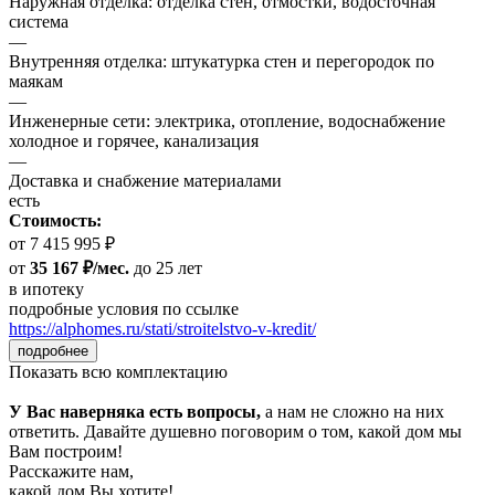
Наружная отделка: отделка стен, отмостки, водосточная
система
—
Внутренняя отделка: штукатурка стен и перегородок по
маякам
—
Инженерные сети: электрика, отопление, водоснабжение
холодное и горячее, канализация
—
Доставка и снабжение материалами
есть
Стоимость:
от 7 415 995 ₽
от
35 167 ₽/мес.
до 25 лет
в ипотеку
подробные условия по ссылке
https://alphomes.ru/stati/stroitelstvo-v-kredit/
подробнее
Показать всю комплектацию
У Вас наверняка есть вопросы,
а нам не сложно на них
ответить. Давайте душевно поговорим о том, какой дом мы
Вам построим!
Расскажите нам,
какой дом Вы хотите!