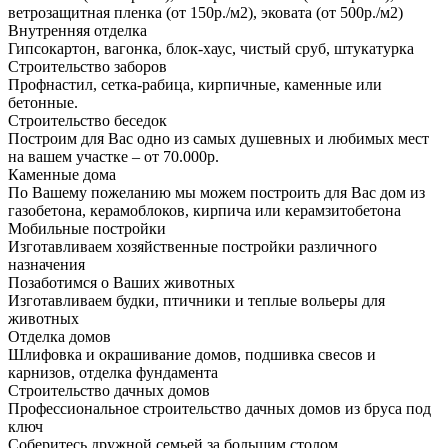
ветрозащитная пленка (от 150р./м2), эковата (от 500р./м2)
Внутренняя отделка
Гипсокартон, вагонка, блок-хаус, чистый сруб, штукатурка
Строительство заборов
Профнастил, сетка-рабица, кирпичные, каменные или
бетонные.
Строительство беседок
Построим для Вас одно из самых душевных и любимых мест
на вашем участке – от 70.000р.
Каменные дома
По Вашему пожеланию мы можем построить для Вас дом из
газобетона, керамоблоков, кирпича или керамзитобетона
Мобильные постройки
Изготавливаем хозяйственные постройки различного
назначения
Позаботимся о Ваших животных
Изготавливаем будки, птичники и теплые вольеры для
животных
Отделка домов
Шлифовка и окрашивание домов, подшивка свесов и
карнизов, отделка фундамента
Строительство дачных домов
Профессиональное строительство дачных домов из бруса под
ключ
Соберитесь дружной семьей за большим столом