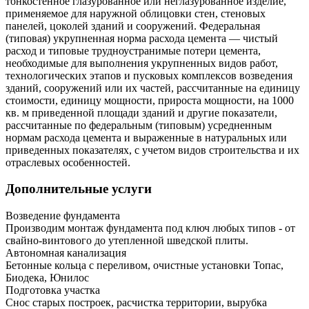
тонкостенное глазурованное или неглазурованное изделие,
применяемое для наружной облицовки стен, стеновых
панелей, цоколей зданий и сооружений. Федеральная
(типовая) укрупненная норма расхода цемента — чистый
расход и типовые трудноустранимые потери цемента,
необходимые для выполнения укрупненных видов работ,
технологических этапов и пусковых комплексов возведения
зданий, сооружений или их частей, рассчитанные на единицу
стоимости, единицу мощности, прироста мощности, на 1000
кв. м приведенной площади зданий и другие показатели,
рассчитанные по федеральным (типовым) усредненным
нормам расхода цемента и выраженные в натуральных или
приведенных показателях, с учетом видов строительства и их
отраслевых особенностей.
Дополнительные услуги
Возведение фундамента
Производим монтаж фундамента под ключ любых типов - от
свайно-винтового до утепленной шведской плиты.
Автономная канализация
Бетонные кольца с переливом, очистные установки Топас,
Биодека, Юнилос
Подготовка участка
Снос старых построек, расчистка территории, вырубка