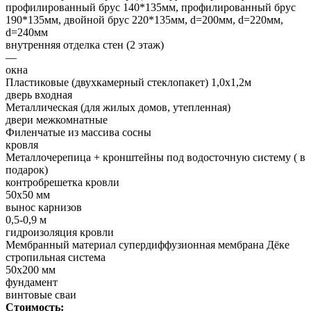
профилированный брус 140*135мм, профилированный брус
190*135мм, двойной брус 220*135мм, d=200мм, d=220мм,
d=240мм
внутренняя отделка стен (2 этаж)
—
окна
Пластиковые (двухкамерный стеклопакет) 1,0х1,2м
дверь входная
Металлическая (для жилых домов, утепленная)
двери межкомнатные
Филенчатые из массива сосны
кровля
Металлочерепица + кронштейны под водосточную систему ( в
подарок)
контробрешетка кровли
50х50 мм
вынос карнизов
0,5-0,9 м
гидроизоляция кровли
Мембранный материал супердиффузионная мембрана Дёке
стропильная система
50х200 мм
фундамент
винтовые сваи
Стоимость: