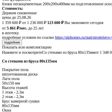
блоки пескоцементные 200х200х400мм на подготовленное осн
Стоимость:
Держим сниженные
цены до 25.08.26
1 359 600 ₽
от 1 236 000 ₽
123 600 ₽
Вы экономите сегодня
от
5 861 ₽/мес.
до 25 лет
в ипотеку
подробные условия по ссылке
https://alphomes.ru/stati/stroitelstvo-
подробнее
Показать всю комплектацию
Нажмите и посмотрите
Со стенами из бруса 80х135мм
от 1 348 
Со стенами из бруса 80х135мм
Покрытие пола
шпунтованная доска
Лаги пола
50х150 мм
Высота этажей
1 этаж - 2,3м
2 этаж - 2,3м
Брус камерной сушки
80х135мм
Окна