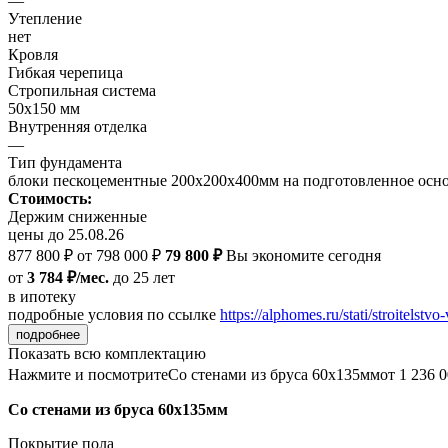
—
Утепление
нет
Кровля
Гибкая черепица
Стропильная система
50х150 мм
Внутренняя отделка
—
Тип фундамента
блоки пескоцементные 200х200х400мм на подготовленное осн
Стоимость:
Держим сниженные
цены до 25.08.26
877 800 ₽
от 798 000 ₽
79 800 ₽
Вы экономите сегодня
от
3 784 ₽/мес.
до 25 лет
в ипотеку
подробные условия по ссылке
https://alphomes.ru/stati/stroitelstvo-
подробнее
Показать всю комплектацию
Нажмите и посмотрите
Со стенами из бруса 60х135мм
от 1 236 
Со стенами из бруса 60х135мм
Покрытие пола