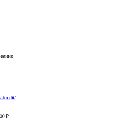
ование
v-kredit/
000 ₽