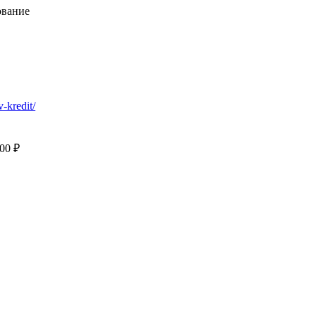
ование
v-kredit/
000 ₽