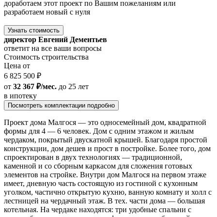
доработаем этот проект по Вашим пожеланиям или
разработаем новый с нуля
Узнать стоимость
директор Евгений Дементьев
ответит на все ваши вопросы
Стоимость строительства
Цена от
6 825 500 ₽
от
32 367 ₽/мес.
до 25 лет
в ипотеку
Посмотреть комплектации подробно
Проект дома Малгося — это односемейный дом, квадратной
формы для 4 — 6 человек. Дом с одним этажом и жилым
чердаком, покрытый двускатной крышей. Благодаря простой
конструкции, дом дешев и прост в постройке. Более того, дом
спроектирован в двух технологиях — традиционной,
каменной и со сборным каркасом для сложения готовых
элементов на стройке. Внутри дом Малгося на первом этаже
имеет, дневную часть состоящую из гостиной с кухонным
уголком, частично открытую кухню, ванную комнату и холл с
лестницей на чердачный этаж. В тех. части дома — большая
котельная. На чердаке находятся: три удобные спальни с