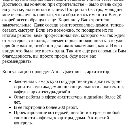
Досталось им конечно при строительстве – было очень сыро
на участке, ноги вязли в глине. Построили быстро, молодцы.
мне очень- очень повезло, что я обратилась именно к Вам, и
скорей всего обращусь еще. Хорошие у Вас строители,
замечательные. Даже соседи заинтересовались домом, теперь
бегают, смотрят. Если это возможно, то поощрите их по
итогам работы, ведь профессионализм, которого мы так ждем
от мастеров- это одно, а элементарная порядочность- это уже
вдвойне важно, особенно для таких заказчиков, как я. Имею
ввиду, что была все время одна. Так что еще раз огромная Вам
благодарность, вы просто профи, буду всем вас
рекомендовать.
Консультацию проведет Анна Дмитриева, архитектор
Закончила Самарскую государственную архитектурно-
строительную академию по специальности архитектор,
кафедра архитектура-дизайн.
Опыт работы в сфере архитектуры и дизайна более 20
лет.
В ее портфолио более 200 работ.
Проектирование коттеджей, дизайн интерьера любой
сложности - офисы, квартиры, дома. Авторский
контроль.