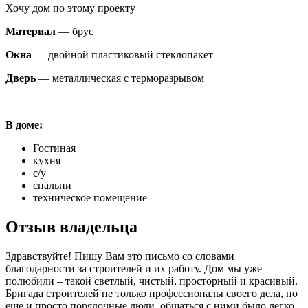
Хочу дом по этому проекту
Материал
— брус
Окна
— двойной пластиковый стеклопакет
Дверь
— металлическая с терморазрывом
В доме:
Гостиная
кухня
с/у
спальни
техническое помещение
Отзыв владельца
Здравствуйте! Пишу Вам это письмо со словами
благодарности за строителей и их работу. Дом мы уже
полюбили – такой светлый, чистый, просторный и красивый.
Бригада строителей не только профессионалы своего дела, но
еще и просто порядочные люди, общаться с ними было легко.