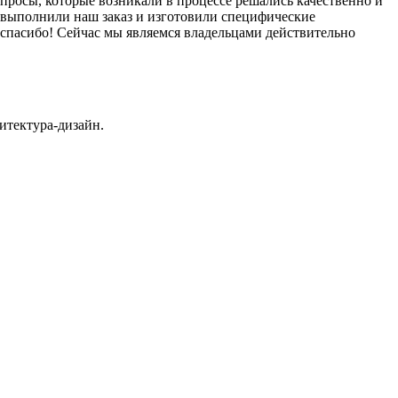
просы, которые возникали в процессе решались качественно и
 выполнили наш заказ и изготовили специфические
 спасибо! Сейчас мы являемся владельцами действительно
итектура-дизайн.