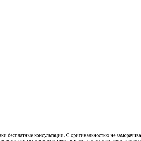
ки бесплатные консультации. С оригинальностью не заморачивал
енения, что мы попросили туда внести, с нас опять-таки, денег 