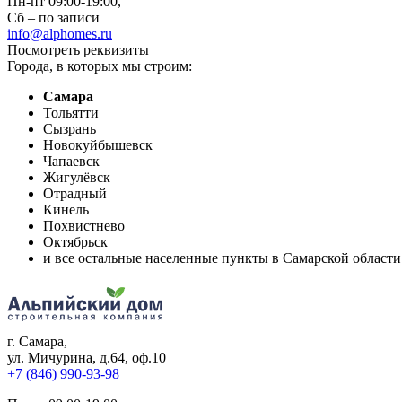
Пн-пт 09:00-19:00,
Сб – по записи
info@alphomes.ru
Посмотреть реквизиты
Города, в которых мы строим:
Самара
Тольятти
Сызрань
Новокуйбышевск
Чапаевск
Жигулёвск
Отрадный
Кинель
Похвистнево
Октябрьск
и все остальные населенные пункты в Самарской области
г. Самара
,
ул. Мичурина, д.64, оф.10
+7 (846) 990-93-98