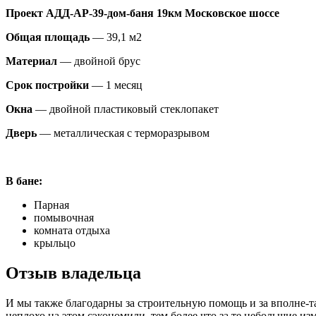
Проект АДД-АР-39-дом-баня 19км Московское шоссе
Общая площадь
— 39,1 м2
Материал
— двойной брус
Срок постройки
— 1 месяц
Окна
— двойной пластиковый стеклопакет
Дверь
— металлическая с терморазрывом
В бане:
Парная
помывочная
комната отдыха
крыльцо
Отзыв владельца
И мы также благодарны за строительную помощь и за вполне-та
неплохо на этом сэкономили, тем более что за те небольшие изм