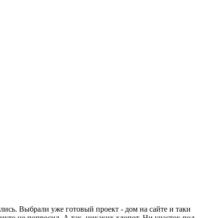
ись. Выбрали уже готовый проект - дом на сайте и таки
никто не попросил. А так, никаких хлопот. Ни участок под