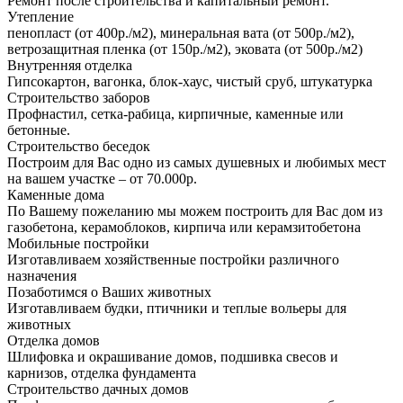
Ремонт после строительства и капитальный ремонт.
Утепление
пенопласт (от 400р./м2), минеральная вата (от 500р./м2),
ветрозащитная пленка (от 150р./м2), эковата (от 500р./м2)
Внутренняя отделка
Гипсокартон, вагонка, блок-хаус, чистый сруб, штукатурка
Строительство заборов
Профнастил, сетка-рабица, кирпичные, каменные или
бетонные.
Строительство беседок
Построим для Вас одно из самых душевных и любимых мест
на вашем участке – от 70.000р.
Каменные дома
По Вашему пожеланию мы можем построить для Вас дом из
газобетона, керамоблоков, кирпича или керамзитобетона
Мобильные постройки
Изготавливаем хозяйственные постройки различного
назначения
Позаботимся о Ваших животных
Изготавливаем будки, птичники и теплые вольеры для
животных
Отделка домов
Шлифовка и окрашивание домов, подшивка свесов и
карнизов, отделка фундамента
Строительство дачных домов