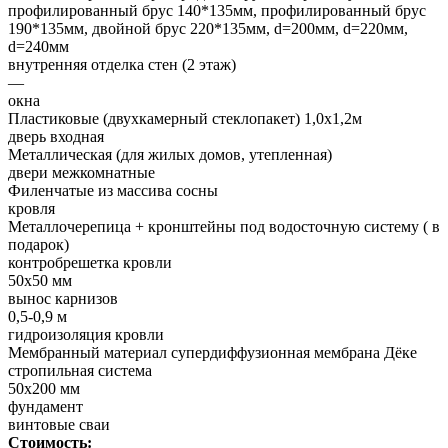
профилированный брус 140*135мм, профилированный брус
190*135мм, двойной брус 220*135мм, d=200мм, d=220мм,
d=240мм
внутренняя отделка стен (2 этаж)
—
окна
Пластиковые (двухкамерный стеклопакет) 1,0х1,2м
дверь входная
Металлическая (для жилых домов, утепленная)
двери межкомнатные
Филенчатые из массива сосны
кровля
Металлочерепица + кронштейны под водосточную систему ( в
подарок)
контробрешетка кровли
50х50 мм
вынос карнизов
0,5-0,9 м
гидроизоляция кровли
Мембранный материал супердиффузионная мембрана Дёке
стропильная система
50х200 мм
фундамент
винтовые сваи
Стоимость: