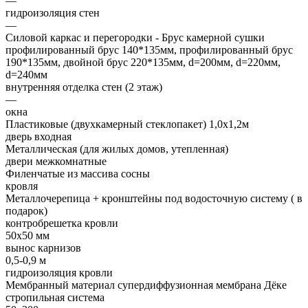
—
гидроизоляция стен
—
Силовой каркас и перегородки - Брус камерной сушки
профилированный брус 140*135мм, профилированный брус
190*135мм, двойной брус 220*135мм, d=200мм, d=220мм,
d=240мм
внутренняя отделка стен (2 этаж)
—
окна
Пластиковые (двухкамерный стеклопакет) 1,0х1,2м
дверь входная
Металлическая (для жилых домов, утепленная)
двери межкомнатные
Филенчатые из массива сосны
кровля
Металлочерепица + кронштейны под водосточную систему ( в
подарок)
контробрешетка кровли
50х50 мм
вынос карнизов
0,5-0,9 м
гидроизоляция кровли
Мембранный материал супердиффузионная мембрана Дёке
стропильная система