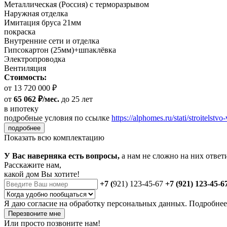
Металлическая (Россия) с терморазрывом
Наружная отделка
Имитация бруса 21мм
покраска
Внутренние сети и отделка
Гипсокартон (25мм)+шпаклёвка
Электропроводка
Вентиляция
Стоимость:
от 13 720 000 ₽
от
65 062 ₽/мес.
до 25 лет
в ипотеку
подробные условия по ссылке
https://alphomes.ru/stati/stroitelstvo-
подробнее
Показать всю комплектацию
У Вас наверняка есть вопросы,
а нам не сложно на них ответ
Расскажите нам,
какой дом Вы хотите!
+7 (
921) 123-45-67
+7 (921) 123-45-6
Я даю
согласие
на обработку персональных данных. Подробне
Перезвоните мне
Или просто позвоните нам!