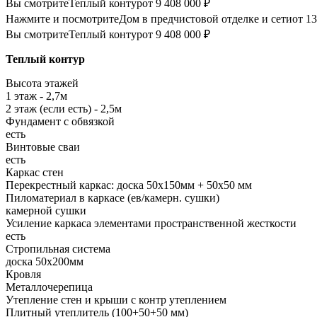
Вы смотрите
Теплый контур
от 9 408 000 ₽
Нажмите и посмотрите
Дом в предчистовой отделке и сети
от 13
Вы смотрите
Теплый контур
от 9 408 000 ₽
Теплый контур
Высота этажей
1 этаж - 2,7м
2 этаж (если есть) - 2,5м
Фундамент с обвязкой
есть
Винтовые сваи
есть
Каркас стен
Перекрестный каркас: доска 50х150мм + 50х50 мм
Пиломатериал в каркасе (ев/камерн. сушки)
камерной сушки
Усиление каркаса элементами пространственной жесткости
есть
Стропильная система
доска 50х200мм
Кровля
Металлочерепица
Утепление стен и крыши с контр утеплением
Плитный утеплитель (100+50+50 мм)