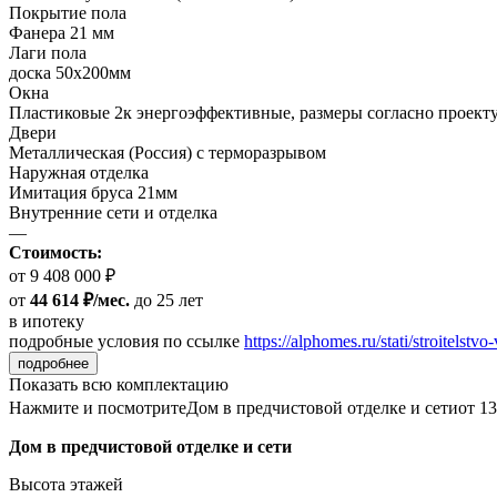
Покрытие пола
Фанера 21 мм
Лаги пола
доска 50х200мм
Окна
Пластиковые 2к энергоэффективные, размеры согласно проект
Двери
Металлическая (Россия) с терморазрывом
Наружная отделка
Имитация бруса 21мм
Внутренние сети и отделка
—
Стоимость:
от 9 408 000 ₽
от
44 614 ₽/мес.
до 25 лет
в ипотеку
подробные условия по ссылке
https://alphomes.ru/stati/stroitelstvo-
подробнее
Показать всю комплектацию
Нажмите и посмотрите
Дом в предчистовой отделке и сети
от 13
Дом в предчистовой отделке и сети
Высота этажей