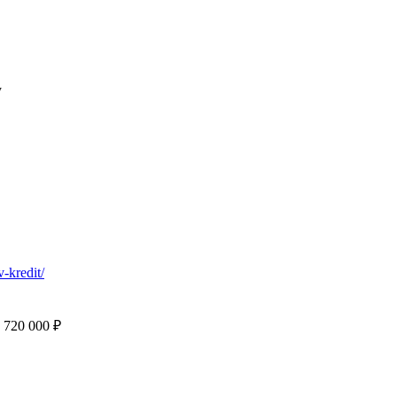
у
v-kredit/
 720 000 ₽