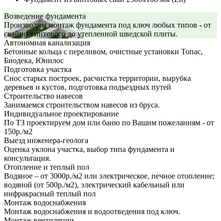
Возведение фундамента
Производим монтаж фундамента под ключ любых типов - от
свайно-винтового до утепленной шведской плиты.
Автономная канализация
Бетонные кольца с переливом, очистные установки Топас,
Биодека, Юнилос
Подготовка участка
Снос старых построек, расчистка территории, вырубка
деревьев и кустов, подготовка подъездных путей
Строительство навесов
Занимаемся строительством навесов из бруса.
Индивидуальное проектирование
По ТЗ проектируем дом или баню по Вашим пожеланиям - от
150р./м2
Выезд инженера-геолога
Оценка уклона участка, выбор типа фундамента и
консультация.
Отопление и теплый пол
Водяное – от 3000р./м2 или электрическое, печное отопление;
водяной (от 500р./м2), электрический кабельный или
инфракрасный теплый пол
Монтаж водоснабжения
Монтаж водоснабжения и водоотведения под ключ.
Монтаж вентиляции