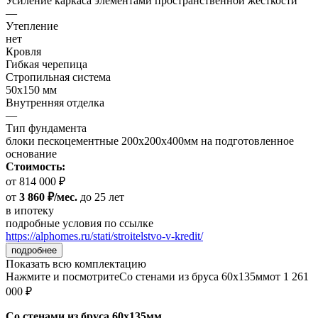
Усиление каркаса элементами пространственной жесткости
—
Утепление
нет
Кровля
Гибкая черепица
Стропильная система
50х150 мм
Внутренняя отделка
—
Тип фундамента
блоки пескоцементные 200х200х400мм на подготовленное
основание
Стоимость:
от 814 000 ₽
от
3 860 ₽/мес.
до 25 лет
в ипотеку
подробные условия по ссылке
https://alphomes.ru/stati/stroitelstvo-v-kredit/
подробнее
Показать всю комплектацию
Нажмите и посмотрите
Со стенами из бруса 60х135мм
от 1 261
000 ₽
Со стенами из бруса 60х135мм