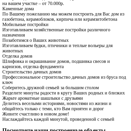
на вашем участке – от 70.000р.
Каменные дома
По Вашему пожеланию мы можем построить для Вас дом из
газобетона, керамоблоков, кирпича или керамзитобетона
Мобильные постройки
Изготавливаем хозяйственные постройки различного
назначения
Позаботимся о Ваших животных
Изготавливаем будки, птичники и теплые вольеры для
животных
Отделка домов
Шлифовка и окрашивание домов, подшивка свесов и
карнизов, отделка фундамента
Строительство дачных домов
Профессиональное строительство дачных домов из бруса под
ключ
Соберитесь дружной семьей за большим столом
Разделите минуты радости в кругу Ваших родных и близких
Жарьте ароматные шашлыки с друзьями
Делитесь веселыми историями, новостями из жизни и
общайтесь только с теми, кто Вам приятен и дорог
Живите счастливо в новом доме!
Наслаждайтесь каждой минутой, проведенной с семьей
Посмотрите наши построенные объекты