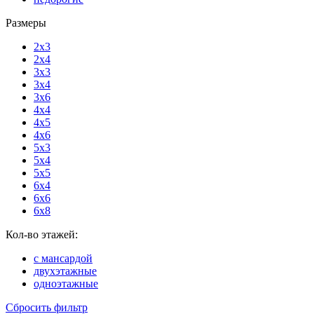
Размеры
2x3
2x4
3x3
3x4
3x6
4x4
4x5
4x6
5x3
5x4
5x5
6x4
6x6
6x8
Кол-во этажей:
с мансардой
двухэтажные
одноэтажные
Сбросить фильтр