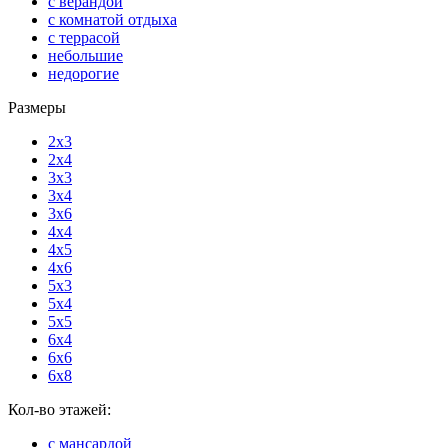
с верандой
с комнатой отдыха
с террасой
небольшие
недорогие
Размеры
2x3
2x4
3x3
3x4
3x6
4x4
4x5
4x6
5x3
5x4
5x5
6x4
6x6
6x8
Кол-во этажей:
с мансардой