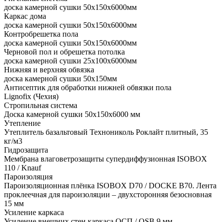
доска камерной сушки 50x150x6000мм
Каркас дома
доска камерной сушки 50x150x6000мм
Контробрешетка пола
доска камерной сушки 50x150x6000мм
Черновой пол и обрешетка потолка
доска камерной сушки 25x100x6000мм
Нижняя и верхняя обвязка
доска камерной сушки 50x150мм
Антисептик для обработки нижней обвязки пола
Lignofix (Чехия)
Стропильная система
Доска камерной сушки 50х150х6000 мм
Утепление
Утеплитель базальтовый Технониколь Роклайт плитный, 35
кг/м3
Гидрозащита
Мембрана влаговетрозащиты супердиффузионная ISOBOX
110 / Knauf
Пароизоляция
Пароизоляционная плёнка ISOBOX D70 / DOCKЕ B70. Лента
проклеечная для пароизоляции – двухсторонняя безосновная
15 мм
Усиление каркаса
Усиление внешних стен каркаса ОСП / OSB 9 мм