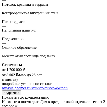
—
Потолок крыльца и террасы
—
Контробрешетка внутренних стен
—
Полы террасы
—
Напольный плинтус
—
Подоконники
—
Оконное обрамление
—
Межэтажная лестница под заказ
—
Стоимость:
от 1 700 000 ₽
от
8 062 ₽/мес.
до 25 лет
в ипотеку
подробные условия по ссылке
https://alphomes.ru/stati/stroitelstvo-v-kredit/
подробнее
Показать всю комплектацию
Нажмите и посмотрите
Дом в предчистовой отделке и сети
от 2
397 000 ₽