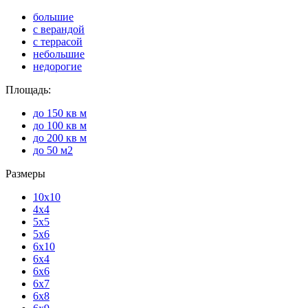
большие
с верандой
с террасой
небольшие
недорогие
Площадь:
до 150 кв м
до 100 кв м
до 200 кв м
до 50 м2
Размеры
10x10
4x4
5x5
5x6
6x10
6x4
6x6
6x7
6x8