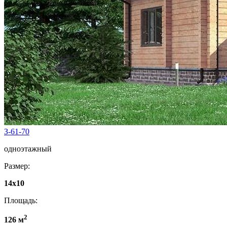
З-61-70
одноэтажный
Размер:
14x10
Площадь:
2
126 м