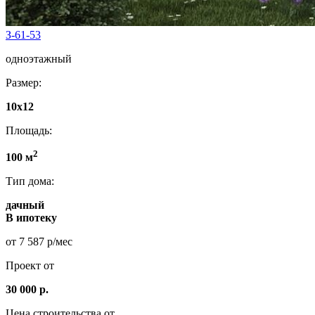
З-61-53
одноэтажный
Размер:
10x12
Площадь:
2
100 м
Тип дома:
дачный
В ипотеку
от 7 587 р/мес
Проект от
30 000 р.
Цена строительства от