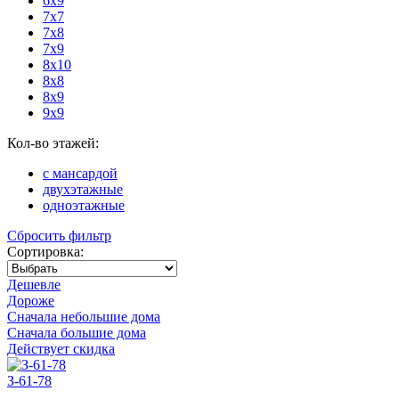
6x9
7x7
7x8
7x9
8x10
8x8
8x9
9x9
Кол-во этажей:
с мансардой
двухэтажные
одноэтажные
Сбросить фильтр
Сортировка:
Дешевле
Дороже
Сначала небольшие дома
Сначала большие дома
Действует скидка
З-61-78