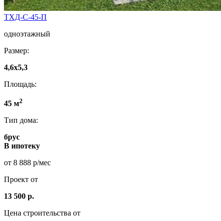
ТХД-С-45-П
одноэтажный
Размер:
4,6х5,3
Площадь:
2
45 м
Тип дома:
брус
В ипотеку
от 8 888 р/мес
Проект от
13 500 р.
Цена строительства от