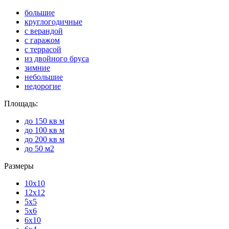
большие
круглогодичные
с верандой
с гаражом
с террасой
из двойного бруса
зимние
небольшие
недорогие
Площадь:
до 150 кв м
до 100 кв м
до 200 кв м
до 50 м2
Размеры
10x10
12x12
5x5
5x6
6x10