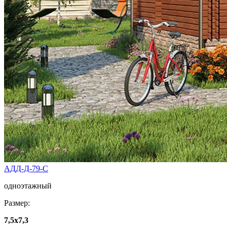
АДД-Д-79-С
одноэтажный
Размер:
7,5x7,3