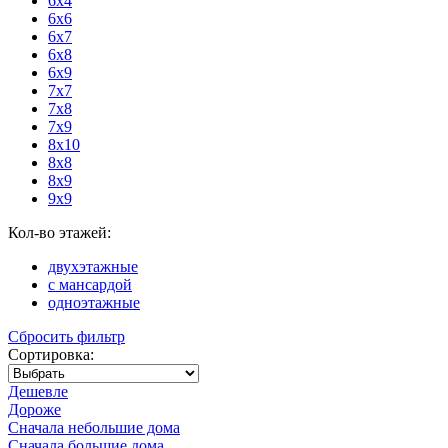
6x4
6x6
6x7
6x8
6x9
7x7
7x8
7x9
8x10
8x8
8x9
9x9
Кол-во этажей:
двухэтажные
с мансардой
одноэтажные
Сбросить фильтр
Сортировка:
Дешевле
Дороже
Сначала небольшие дома
Сначала большие дома