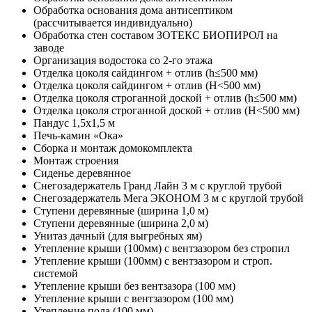
Обработка основания дома антисептиком
(рассчитывается индивидуально)
Обработка стен составом ЗОТЕКС БИОПИРОЛ на
заводе
Организация водостока со 2-го этажа
Отделка цоколя сайдингом + отлив (h≤500 мм)
Отделка цоколя сайдингом + отлив (Н<500 мм)
Отделка цоколя строганной доской + отлив (h≤500 мм)
Отделка цоколя строганной доской + отлив (Н<500 мм)
Пандус 1,5х1,5 м
Печь-камин «Ока»
Сборка и монтаж домокомплекта
Монтаж строения
Сиденье деревянное
Снегозадержатель Гранд Лайн 3 м с круглой трубой
Снегозадержатель Мега ЭКОНОМ 3 м с круглой трубой
Ступени деревянные (ширина 1,0 м)
Ступени деревянные (ширина 2,0 м)
Унитаз дачный (для выгребных ям)
Утепление крыши (100мм) с вентзазором без стропил
Утепление крыши (100мм) с вентзазором и строп.
системой
Утепление крыши без вентзазора (100 мм)
Утепление крыши с вентзазором (100 мм)
Утепление пола (100 мм)