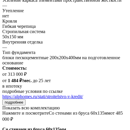
Усиление каркаса элементами пространственной жесткости
—
Утепление
нет
Кровля
Гибкая черепица
Стропильная система
50х150 мм
Внутренняя отделка
—
Тип фундамента
блоки пескоцементные 200х200х400мм на подготовленное
основание
Стоимость:
от 313 000 ₽
от
1 484 ₽/мес.
до 25 лет
в ипотеку
подробные условия по ссылке
https://alphomes.ru/stati/stroitelstvo-v-kredit/
подробнее
Показать всю комплектацию
Нажмите и посмотрите
Со стенами из бруса 60х135мм
от 485
000 ₽
Со стенами из бруса 60х135мм