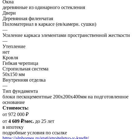
Окна
деревянные из одинарного остекления
Двери
Деревянная филенчатая
Пиломатериал в каркасе (ев/камерн. сушки)
—
Усиление каркаса элементами пространственной жесткости
—
Утепление
нет
Кровля
Гибкая черепица
Стропильная система
50х150 мм
Внутренняя отделка
—
Тип фундамента
блоки пескоцементные 200х200х400мм на подготовленное
основание
Стоимость:
от 972 000 ₽
от
4 609 ₽/мес.
до 25 лет
в ипотеку
подробные условия по ссылке
https://alphomes.ru/stati/stroitelstvo-v-kredit/