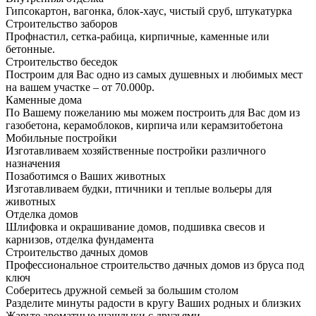
Гипсокартон, вагонка, блок-хаус, чистый сруб, штукатурка
Строительство заборов
Профнастил, сетка-рабица, кирпичные, каменные или
бетонные.
Строительство беседок
Построим для Вас одно из самых душевных и любимых мест
на вашем участке – от 70.000р.
Каменные дома
По Вашему пожеланию мы можем построить для Вас дом из
газобетона, керамоблоков, кирпича или керамзитобетона
Мобильные постройки
Изготавливаем хозяйственные постройки различного
назначения
Позаботимся о Ваших животных
Изготавливаем будки, птичники и теплые вольеры для
животных
Отделка домов
Шлифовка и окрашивание домов, подшивка свесов и
карнизов, отделка фундамента
Строительство дачных домов
Профессиональное строительство дачных домов из бруса под
ключ
Соберитесь дружной семьей за большим столом
Разделите минуты радости в кругу Ваших родных и близких
Жарьте ароматные шашлыки с друзьями