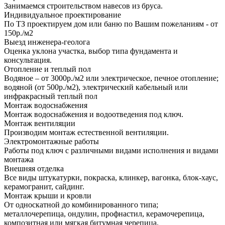
Занимаемся строительством навесов из бруса.
Индивидуальное проектирование
По ТЗ проектируем дом или баню по Вашим пожеланиям - от
150р./м2
Выезд инженера-геолога
Оценка уклона участка, выбор типа фундамента и
консультация.
Отопление и теплый пол
Водяное – от 3000р./м2 или электрическое, печное отопление;
водяной (от 500р./м2), электрический кабельный или
инфракрасный теплый пол
Монтаж водоснабжения
Монтаж водоснабжения и водоотведения под ключ.
Монтаж вентиляции
Производим монтаж естественной вентиляции.
Электромонтажные работы
Работы под ключ с различными видами исполнения и видами
монтажа
Внешняя отделка
Все виды штукатурки, покраска, клинкер, вагонка, блок-хаус,
керамогранит, сайдинг.
Монтаж крыши и кровли
От односкатной до комбинированного типа;
металлочерепица, ондулин, профнастил, керамочерепица,
композитная или мягкая битумная черепица.