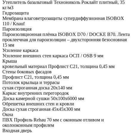
Утеплитель базальтовый Технониколь Роклайт плитный, 35
кг/м3
Гидрозащита
Мембрана влаговетрозащиты супердиффузионная ISOBOX
110 / Knauf
Пароизоляция
Пароизоляционная плёнка ISOBOX D70 / DOCKЕ B70. Лента
проклеечная для пароизоляции – двухсторонняя безосновная
15 мм
Усиление каркаса
Усиление внешних стен каркаса ОСП / OSB 9 мм
Крыша
кровельный материал Профлист С21, толщина 0,45 мм
Стены боковых фасадов
Профлист С21, толщина 0,45 мм
Потолок крыльца и террасы
сухая строганная доска 20х140 мм
Каркас внутренних перегородок
Доска камерной сушки 50х100х6000 мм
Обрешетка внешних стен и кровли
Доска сухая строганная 45х45х300 мм
Окна
ПВХ Профиль Rehau 70 мм с оконным отливом и
околооконным профилем
Входная дверь