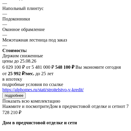
—
Напольный плинтус
—
Подоконники
—
Оконное обрамление
—
Межэтажная лестница под заказ
—
Стоимость:
Держим сниженные
цены до 25.08.26
6 029 100 ₽
от 5 481 000 ₽
548 100 ₽
Вы экономите сегодня
от
25 992 ₽/мес.
до 25 лет
в ипотеку
подробные условия по ссылке
https://alphomes.ru/stati/stroitelstvo-v-kredit/
подробнее
Показать всю комплектацию
Нажмите и посмотрите
Дом в предчистовой отделке и сети
от 7
728 210 ₽
Дом в предчистовой отделке и сети