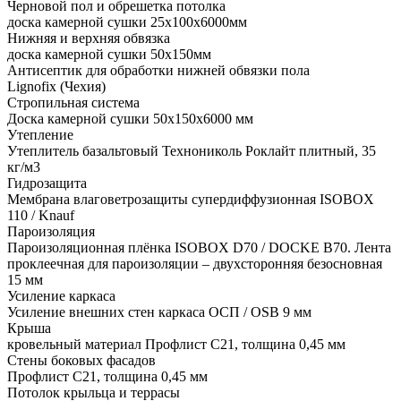
Черновой пол и обрешетка потолка
доска камерной сушки 25x100x6000мм
Нижняя и верхняя обвязка
доска камерной сушки 50x150мм
Антисептик для обработки нижней обвязки пола
Lignofix (Чехия)
Стропильная система
Доска камерной сушки 50х150х6000 мм
Утепление
Утеплитель базальтовый Технониколь Роклайт плитный, 35
кг/м3
Гидрозащита
Мембрана влаговетрозащиты супердиффузионная ISOBOX
110 / Knauf
Пароизоляция
Пароизоляционная плёнка ISOBOX D70 / DOCKЕ B70. Лента
проклеечная для пароизоляции – двухсторонняя безосновная
15 мм
Усиление каркаса
Усиление внешних стен каркаса ОСП / OSB 9 мм
Крыша
кровельный материал Профлист С21, толщина 0,45 мм
Стены боковых фасадов
Профлист С21, толщина 0,45 мм
Потолок крыльца и террасы