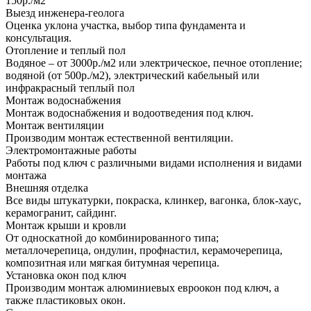
150р./м2
Выезд инженера-геолога
Оценка уклона участка, выбор типа фундамента и
консультация.
Отопление и теплый пол
Водяное – от 3000р./м2 или электрическое, печное отопление;
водяной (от 500р./м2), электрический кабельный или
инфракрасный теплый пол
Монтаж водоснабжения
Монтаж водоснабжения и водоотведения под ключ.
Монтаж вентиляции
Производим монтаж естественной вентиляции.
Электромонтажные работы
Работы под ключ с различными видами исполнения и видами
монтажа
Внешняя отделка
Все виды штукатурки, покраска, клинкер, вагонка, блок-хаус,
керамогранит, сайдинг.
Монтаж крыши и кровли
От односкатной до комбинированного типа;
металлочерепица, ондулин, профнастил, керамочерепица,
композитная или мягкая битумная черепица.
Установка окон под ключ
Производим монтаж алюминиевых евроокон под ключ, а
также пластиковых окон.