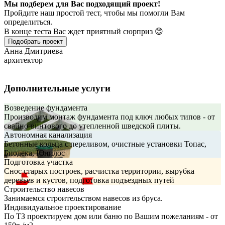
Мы подберем для Вас подходящий проект!
Пройдите наш простой тест, чтобы мы помогли Вам
определиться.
В конце теста Вас ждет приятный сюрприз 😊
Подобрать проект
Анна Дмитриева
архитектор
Дополнительные услуги
Возведение фундамента
Производим монтаж фундамента под ключ любых типов - от
свайно-винтового до утепленной шведской плиты.
Автономная канализация
Бетонные кольца с переливом, очистные установки Топас,
Биодека, Юнилос
Подготовка участка
Снос старых построек, расчистка территории, вырубка
деревьев и кустов, подготовка подъездных путей
Строительство навесов
Занимаемся строительством навесов из бруса.
Индивидуальное проектирование
По ТЗ проектируем дом или баню по Вашим пожеланиям - от