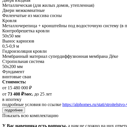
Дверь входная
Металлическая (для жилых домов, утепленная)
Двери межкомнатные
Филенчатые из массива сосны
Кровля
Металлочерепица + кронштейны под водосточную систему (в п
Контробрешетка кровли
50х50 мм
Вынос карнизов
0,5-0,9 м
Гидроизоляция кровли
Мембранный материал супердиффузионная мембрана Дёке
Стропильная система
50х200 мм
Фундамент
винтовые сваи
Стоимость:
от 15 480 000 ₽
от
73 408 ₽/мес.
до 25 лет
в ипотеку
подробные условия по ссылке
https://alphomes.ru/stati/stroitelstvo-
подробнее
Показать всю комплектацию
У Вас наверняка есть вопросы,
а нам не сложно на них ответ