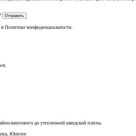
7
Отправить
е в
Политике конфиденциальности.
ся.
айно-винтового до утепленной шведской плиты.
дека, Юнилос