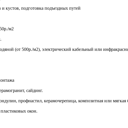
в и кустов, подготовка подъездных путей
50р./м2
.
 водяной (от 500р./м2), электрический кабельный или инфракрас
монтажа
ерамогранит, сайдинг.
ондулин, профнастил, керамочерепица, композитная или мягкая 
пластиковых окон.