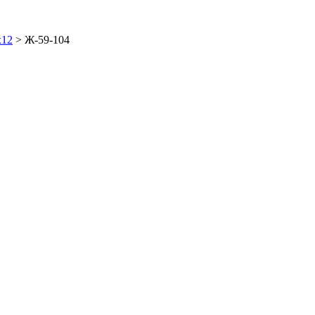
x12
>
Ж-59-104