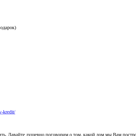
одарок)
v-kredit/
ить. Давайте душевно поговорим о том, какой дом мы Вам постр