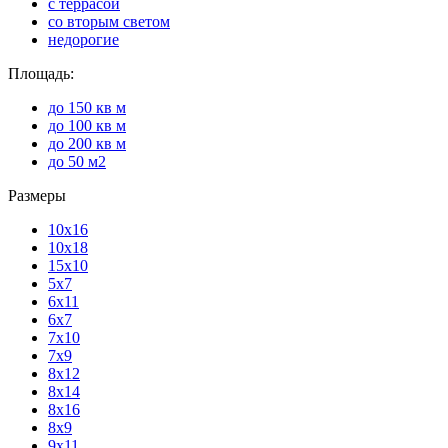
с террасой
со вторым светом
недорогие
Площадь:
до 150 кв м
до 100 кв м
до 200 кв м
до 50 м2
Размеры
10х16
10х18
15х10
5х7
6х11
6х7
7х10
7х9
8х12
8х14
8х16
8х9
9х11