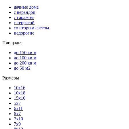
дачные дома
с верандой
с гаражом
с террасой
со вторым светом
недорогие
Площадь:
до 150 кв м
до 100 кв м
до 200 кв м
до 50 м2
Размеры
10х16
10х18
15х10
5х7
6х11
6х7
7х10
7х9