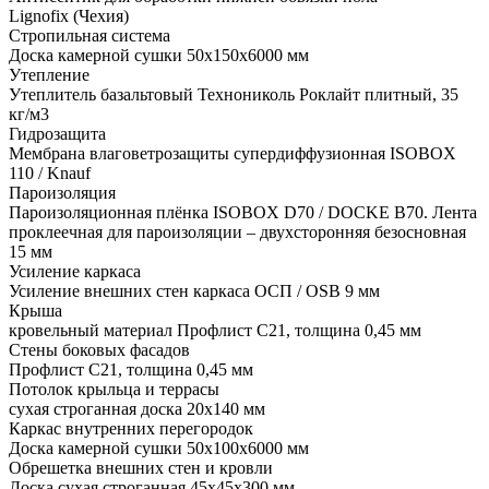
Lignofix (Чехия)
Стропильная система
Доска камерной сушки 50х150х6000 мм
Утепление
Утеплитель базальтовый Технониколь Роклайт плитный, 35
кг/м3
Гидрозащита
Мембрана влаговетрозащиты супердиффузионная ISOBOX
110 / Knauf
Пароизоляция
Пароизоляционная плёнка ISOBOX D70 / DOCKЕ B70. Лента
проклеечная для пароизоляции – двухсторонняя безосновная
15 мм
Усиление каркаса
Усиление внешних стен каркаса ОСП / OSB 9 мм
Крыша
кровельный материал Профлист С21, толщина 0,45 мм
Стены боковых фасадов
Профлист С21, толщина 0,45 мм
Потолок крыльца и террасы
сухая строганная доска 20х140 мм
Каркас внутренних перегородок
Доска камерной сушки 50х100х6000 мм
Обрешетка внешних стен и кровли
Доска сухая строганная 45х45х300 мм