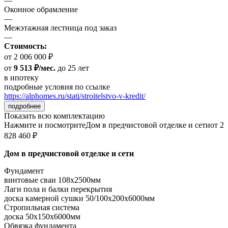
—
Оконное обрамление
—
Межэтажная лестница под заказ
—
Стоимость:
от 2 006 000 ₽
от
9 513 ₽/мес.
до 25 лет
в ипотеку
подробные условия по ссылке
https://alphomes.ru/stati/stroitelstvo-v-kredit/
подробнее
Показать всю комплектацию
Нажмите и посмотрите
Дом в предчистовой отделке и сети
от 2
828 460 ₽
Дом в предчистовой отделке и сети
Фундамент
винтовые сваи 108x2500мм
Лаги пола и балки перекрытия
доска камерной сушки 50/100x200x6000мм
Стропильная система
доска 50x150x6000мм
Обвязка фундамента