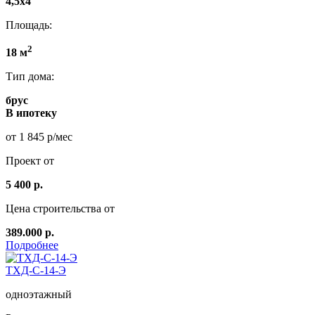
4,5x4
Площадь:
2
18 м
Тип дома:
брус
В ипотеку
от 1 845 р/мес
Проект от
5 400 р.
Цена строительства от
389.000 р.
Подробнее
ТХД-С-14-Э
одноэтажный