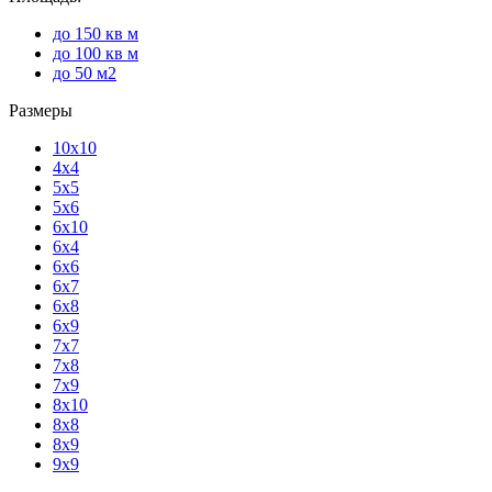
до 150 кв м
до 100 кв м
до 50 м2
Размеры
10x10
4x4
5x5
5x6
6x10
6x4
6x6
6x7
6x8
6x9
7x7
7x8
7x9
8x10
8x8
8x9
9x9