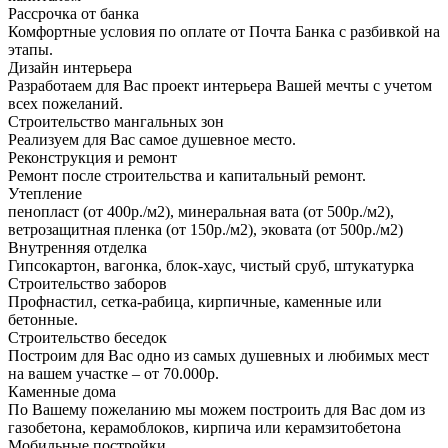
Рассрочка от банка
Комфортные условия по оплате от Почта Банка с разбивкой на
этапы.
Дизайн интерьера
Разработаем для Вас проект интерьера Вашей мечты с учетом
всех пожеланий.
Строительство мангальных зон
Реализуем для Вас самое душевное место.
Реконструкция и ремонт
Ремонт после строительства и капитальный ремонт.
Утепление
пенопласт (от 400р./м2), минеральная вата (от 500р./м2),
ветрозащитная пленка (от 150р./м2), эковата (от 500р./м2)
Внутренняя отделка
Гипсокартон, вагонка, блок-хаус, чистый сруб, штукатурка
Строительство заборов
Профнастил, сетка-рабица, кирпичные, каменные или
бетонные.
Строительство беседок
Построим для Вас одно из самых душевных и любимых мест
на вашем участке – от 70.000р.
Каменные дома
По Вашему пожеланию мы можем построить для Вас дом из
газобетона, керамоблоков, кирпича или керамзитобетона
Мобильные постройки