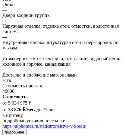
Окна
—
Двери входной группы
—
Наружная отделка: отделка стен, отмостки, водосточная
система
—
Внутренняя отделка: штукатурка стен и перегородок по
маякам
—
Инженерные сети: электрика, отопление, водоснабжение
холодное и горячее, канализация
—
Доставка и снабжение материалами
есть
Стоимость проекта
40000
Стоимость:
от 5 034 975 ₽
от
23 876 ₽/мес.
до 25 лет
в ипотеку
подробные условия по ссылке
https://alphomes.ru/stati/stroitelstvo-v-kredit/
подробнее