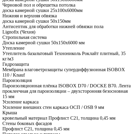
Черновой пол и обрешетка потолка
доска камерной сушки 25x100x6000мм
Нижняя и верхняя обвязка
доска камерной сушки 50x150мм
Антисептик для обработки нижней обвязки пола
Lignofix (Чехия)
Стропильная система
Доска камерной сушки 50х150х6000 мм
Утепление
Утеплитель базальтовый Технониколь Роклайт плитный, 35
кг/м3
Гидрозащита
Мембрана влаговетрозащиты супердиффузионная ISOBOX
110 / Knauf
Пароизоляция
Пароизоляционная плёнка ISOBOX D70 / DOCKЕ B70. Лента
проклеечная для пароизоляции – двухсторонняя безосновная
15 мм
Усиление каркаса
Усиление внешних стен каркаса ОСП / OSB 9 мм
Крыша
кровельный материал Профлист С21, толщина 0,45 мм
Стены боковых фасадов
Профлист С21, толщина 0,45 мм