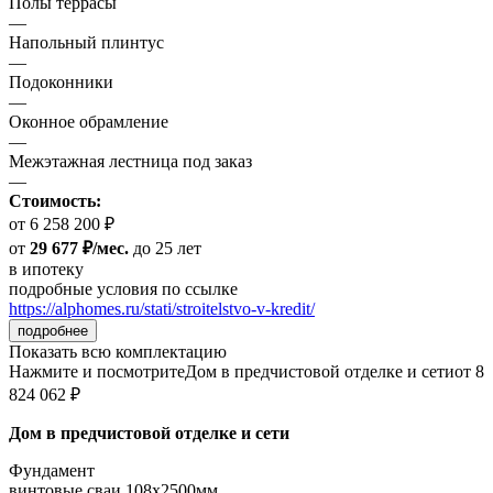
Полы террасы
—
Напольный плинтус
—
Подоконники
—
Оконное обрамление
—
Межэтажная лестница под заказ
—
Стоимость:
от 6 258 200 ₽
от
29 677 ₽/мес.
до 25 лет
в ипотеку
подробные условия по ссылке
https://alphomes.ru/stati/stroitelstvo-v-kredit/
подробнее
Показать всю комплектацию
Нажмите и посмотрите
Дом в предчистовой отделке и сети
от 8
824 062 ₽
Дом в предчистовой отделке и сети
Фундамент
винтовые сваи 108x2500мм