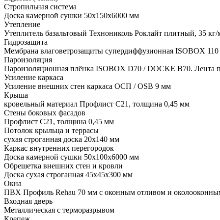
Стропильная система
Доска камерной сушки 50х150х6000 мм
Утепление
Утеплитель базальтовый Технониколь Роклайт плитный, 35 кг/
Гидрозащита
Мембрана влаговетрозащиты супердиффузионная ISOBOX 110 
Пароизоляция
Пароизоляционная плёнка ISOBOX D70 / DOCKЕ B70. Лента пр
Усиление каркаса
Усиление внешних стен каркаса ОСП / OSB 9 мм
Крыша
кровельный материал Профлист С21, толщина 0,45 мм
Стены боковых фасадов
Профлист С21, толщина 0,45 мм
Потолок крыльца и террасы
сухая строганная доска 20х140 мм
Каркас внутренних перегородок
Доска камерной сушки 50х100х6000 мм
Обрешетка внешних стен и кровли
Доска сухая строганная 45х45х300 мм
Окна
ПВХ Профиль Rehau 70 мм с оконным отливом и околооконны
Входная дверь
Металлическая с терморазрывом
Крепеж