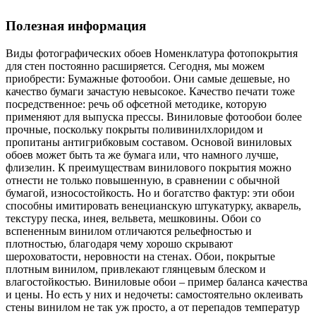
Полезная информация
Виды фотографических обоев Номенклатура фотопокрытия
для стен постоянно расширяется. Сегодня, мы можем
приобрести: Бумажные фотообои. Они самые дешевые, но
качество бумаги зачастую невысокое. Качество печати тоже
посредственное: речь об офсетной методике, которую
применяют для выпуска прессы. Виниловые фотообои более
прочные, поскольку покрыты поливинилхлоридом и
пропитаны антигрибковым составом. Основой виниловых
обоев может быть та же бумага или, что намного лучше,
флизелин. К преимуществам винилового покрытия можно
отнести не только повышенную, в сравнении с обычной
бумагой, износостойкость. Но и богатство фактур: эти обои
способны имитировать венецианскую штукатурку, акварель,
текстуру песка, инея, вельвета, мешковины. Обои со
вспененным винилом отличаются рельефностью и
плотностью, благодаря чему хорошо скрывают
шероховатости, неровности на стенах. Обои, покрытые
плотным винилом, привлекают глянцевым блеском и
влагостойкостью. Виниловые обои – пример баланса качества
и цены. Но есть у них и недочеты: самостоятельно оклеивать
стены винилом не так уж просто, а от перепадов температур