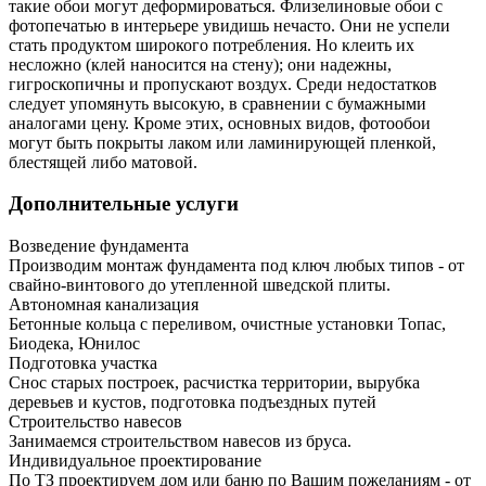
такие обои могут деформироваться. Флизелиновые обои с
фотопечатью в интерьере увидишь нечасто. Они не успели
стать продуктом широкого потребления. Но клеить их
несложно (клей наносится на стену); они надежны,
гигроскопичны и пропускают воздух. Среди недостатков
следует упомянуть высокую, в сравнении с бумажными
аналогами цену. Кроме этих, основных видов, фотообои
могут быть покрыты лаком или ламинирующей пленкой,
блестящей либо матовой.
Дополнительные услуги
Возведение фундамента
Производим монтаж фундамента под ключ любых типов - от
свайно-винтового до утепленной шведской плиты.
Автономная канализация
Бетонные кольца с переливом, очистные установки Топас,
Биодека, Юнилос
Подготовка участка
Снос старых построек, расчистка территории, вырубка
деревьев и кустов, подготовка подъездных путей
Строительство навесов
Занимаемся строительством навесов из бруса.
Индивидуальное проектирование
По ТЗ проектируем дом или баню по Вашим пожеланиям - от