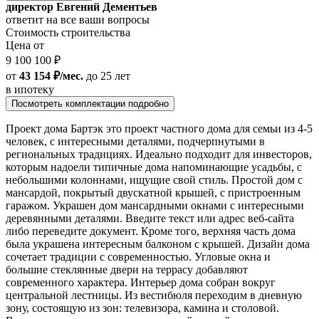
директор Евгений Дементьев
ответит на все ваши вопросы
Стоимость строительства
Цена от
9 100 100 ₽
от
43 154 ₽/мес.
до 25 лет
в ипотеку
Посмотреть комплектации подробно
Проект дома Бартэк это проект частного дома для семьи из 4-5
человек, с интересными деталями, подчерпнутыми в
региональных традициях. Идеально подходит для инвесторов,
которым надоели типичные дома напоминающие усадьбы, с
небольшими колоннами, ищущие свой стиль. Простой дом с
мансардой, покрытый двускатной крышей, с пристроенным
гаражом. Украшен дом мансардными окнами с интересными
деревянными деталями. Введите текст или адрес веб-сайта
либо переведите документ. Кроме того, верхняя часть дома
была украшена интересным балконом с крышей. Дизайн дома
сочетает традиции с современностью. Угловые окна и
большие стеклянные двери на террасу добавляют
современного характера. Интерьер дома собран вокруг
центральной лестницы. Из вестибюля переходим в дневную
зону, состоящую из зон: телевизора, камина и столовой.