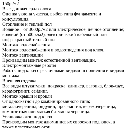
150р./м2
Выезд инженера-геолога
Оценка уклона участка, выбор типа фундамента и
консультация.
Отопление и теплый пол
Водяное – от 3000р./м2 или электрическое, печное отопление;
водяной (от 500р./м2), электрический кабельный или
инфракрасный теплый пол
Монтаж водоснабжения
Монтаж водоснабжения и водоотведения под ключ.
Монтаж вентиляции
Производим монтаж естественной вентиляции.
Электромонтажные работы
Работы под ключ с различными видами исполнения и видами
монтажа
Внешняя отделка
Все виды штукатурки, покраска, клинкер, вагонка, блок-хаус,
керамогранит, сайдинг.
Монтаж крыши и кровли
От односкатной до комбинированного типа;
металлочерепица, ондулин, профнастил, керамочерепица,
композитная или мягкая битумная черепица.
Установка окон под ключ
Производим монтаж алюминиевых евроокон под ключ, а
также пластиковых окон.