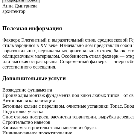
Подобрать проект
Анна Дмитриева
архитектор
Полезная информация
Фахверк Элегантный и выразительный стиль средневековой Герм
стиль зародился в XV веке. Изначально дом представлял собой
горизонтальных, вертикальных, диагональных стоек, балок, с
облицовочным материалом. Особенность стиля фахверк — откры
или высокая острая крыша. Современный фахверк — энергосбе
естественного освещения.
Дополнительные услуги
Возведение фундамента
Производим монтаж фундамента под ключ любых типов - от св
Автономная канализация
Бетонные кольца с переливом, очистные установки Топас, Био
Подготовка участка
Снос старых построек, расчистка территории, вырубка деревье
Строительство навесов
Занимаемся строительством навесов из бруса.
Индивидуальное проектирование