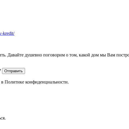
v-kredit/
ить. Давайте душевно поговорим о том, какой дом мы Вам постр
7
Отправить
е в
Политике конфиденциальности.
ся.