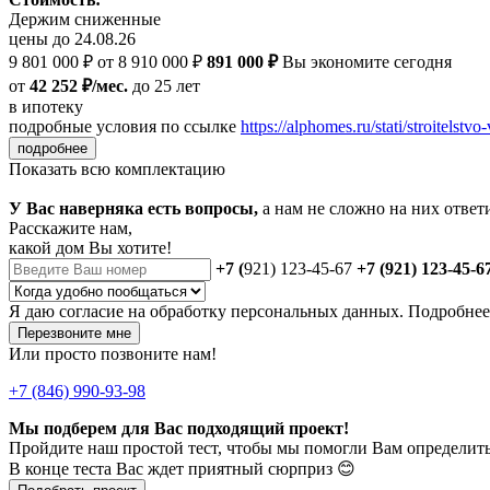
Держим сниженные
цены до 24.08.26
9 801 000 ₽
от 8 910 000 ₽
891 000 ₽
Вы экономите сегодня
от
42 252 ₽/мес.
до 25 лет
в ипотеку
подробные условия по ссылке
https://alphomes.ru/stati/stroitelstvo-
подробнее
Показать всю комплектацию
У Вас наверняка есть вопросы,
а нам не сложно на них ответ
Расскажите нам,
какой дом Вы хотите!
+7 (
921) 123-45-67
+7 (921) 123-45-6
Я даю
согласие
на обработку персональных данных. Подробне
Перезвоните мне
Или просто позвоните нам!
+7 (846) 990-93-98
Мы подберем для Вас подходящий проект!
Пройдите наш простой тест, чтобы мы помогли Вам определить
В конце теста Вас ждет приятный сюрприз 😊