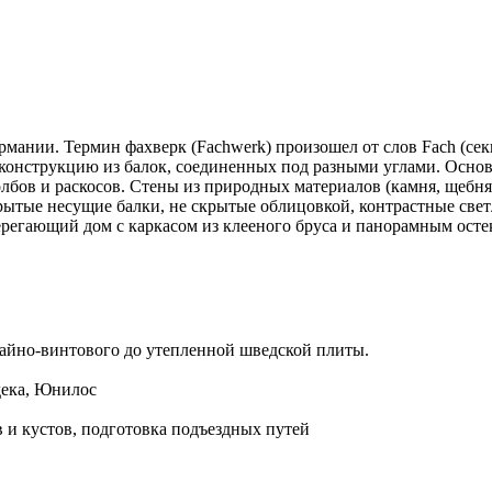
ании. Термин фахверк (Fachwerk) произошел от слов Fach (секц
 конструкцию из балок, соединенных под разными углами. Основ
толбов и раскосов. Стены из природных материалов (камня, щеб
тые несущие балки, не скрытые облицовкой, контрастные светл
регающий дом с каркасом из клееного бруса и панорамным осте
айно-винтового до утепленной шведской плиты.
дека, Юнилос
в и кустов, подготовка подъездных путей