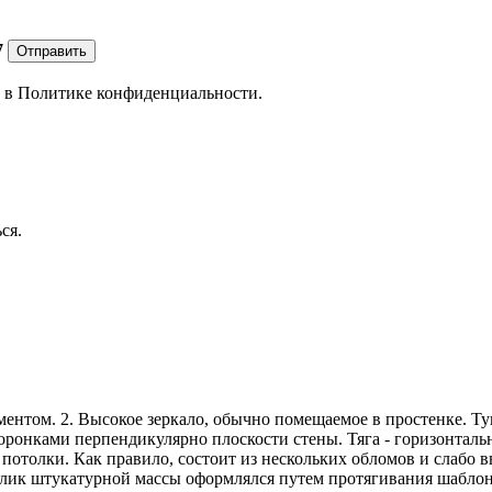
7
Отправить
е в
Политике конфиденциальности.
ся.
ентом. 2. Высокое зеркало, обычно помещаемое в простенке. Т
оронками перпендикулярно плоскости стены. Тяга - горизонта
отолки. Как правило, состоит из нескольких обломов и слабо в
валик штукатурной массы оформлялся путем протягивания шабло