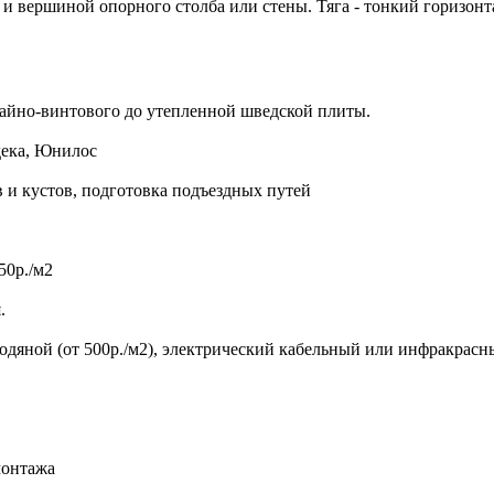
 и вершиной опорного столба или стены. Тяга - тонкий горизонт
айно-винтового до утепленной шведской плиты.
дека, Юнилос
в и кустов, подготовка подъездных путей
50р./м2
.
 водяной (от 500р./м2), электрический кабельный или инфракрас
монтажа