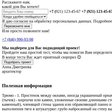
Расскажите нам,
какой дом Вы хотите!
+7 (
921) 123-45-67
+7 (921) 123-45-6
Я даю
согласие
на обработку персональных данных. Подробне
Перезвоните мне
Или просто позвоните нам!
+7 (846) 990-93-98
Мы подберем для Вас подходящий проект!
Пройдите наш простой тест, чтобы мы помогли Вам определить
В конце теста Вас ждет приятный сюрприз 😊
Подобрать проект
Анна Дмитриева
архитектор
Полезная информация
Трюмо - 1. Простенок между окнами, иногда украшенный орнам
(тычок) - кирпичи или камни, уложенные своими длинными ст
каменный), членящий стены здания или обрам­ляющий панно и п
выполнения тяги в штукатурке: грубо набросанный на стену 