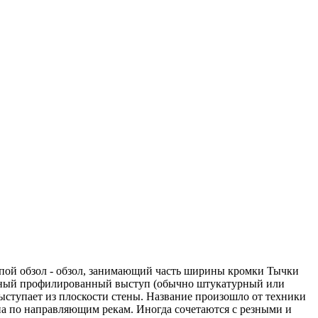
упой обзол - обзол, занимающий часть ширины кромки Тычки
льный профилированный выступ (обычно штукатурный или
ыступает из плоскости стены. Название произошло от техники
на по направляющим рекам. Иногда сочетаются с резными и