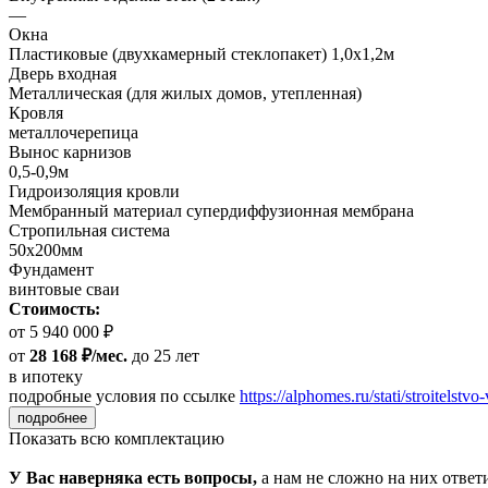
—
Окна
Пластиковые (двухкамерный стеклопакет) 1,0х1,2м
Дверь входная
Металлическая (для жилых домов, утепленная)
Кровля
металлочерепица
Вынос карнизов
0,5-0,9м
Гидроизоляция кровли
Мембранный материал супердиффузионная мембрана
Стропильная система
50х200мм
Фундамент
винтовые сваи
Стоимость:
от 5 940 000 ₽
от
28 168 ₽/мес.
до 25 лет
в ипотеку
подробные условия по ссылке
https://alphomes.ru/stati/stroitelstvo-
подробнее
Показать всю комплектацию
У Вас наверняка есть вопросы,
а нам не сложно на них ответ