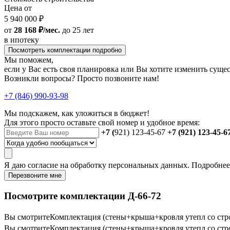
Цена от
5 940 000 ₽
от
28 168 ₽/мес.
до 25 лет
в ипотеку
Посмотреть комплектации подробно
Мы поможем,
если у Вас есть своя планировка или Вы хотите изменить сущ
Возникли вопросы? Просто позвоните нам!
+7 (846) 990-93-98
Мы подскажем, как уложиться в бюджет!
Для этого просто оставьте свой номер и удобное время:
+7 (
921) 123-45-67
+7 (921) 123-45-6
Я даю
согласие
на обработку персональных данных. Подробне
Перезвоните мне
Посмотрите комплектации Д-66-72
Вы смотрите
Комплектация (стены+крыша+кровля утепл со стр
Вы смотрите
Комплектация (стены+крыша+кровля утепл со стр