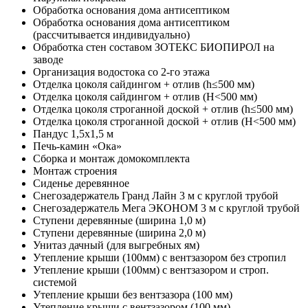
Обработка основания дома антисептиком
Обработка основания дома антисептиком
(рассчитывается индивидуально)
Обработка стен составом ЗОТЕКС БИОПИРОЛ на
заводе
Организация водостока со 2-го этажа
Отделка цоколя сайдингом + отлив (h≤500 мм)
Отделка цоколя сайдингом + отлив (Н<500 мм)
Отделка цоколя строганной доской + отлив (h≤500 мм)
Отделка цоколя строганной доской + отлив (Н<500 мм)
Пандус 1,5х1,5 м
Печь-камин «Ока»
Сборка и монтаж домокомплекта
Монтаж строения
Сиденье деревянное
Снегозадержатель Гранд Лайн 3 м с круглой трубой
Снегозадержатель Мега ЭКОНОМ 3 м с круглой трубой
Ступени деревянные (ширина 1,0 м)
Ступени деревянные (ширина 2,0 м)
Унитаз дачный (для выгребных ям)
Утепление крыши (100мм) с вентзазором без стропил
Утепление крыши (100мм) с вентзазором и строп.
системой
Утепление крыши без вентзазора (100 мм)
Утепление крыши с вентзазором (100 мм)