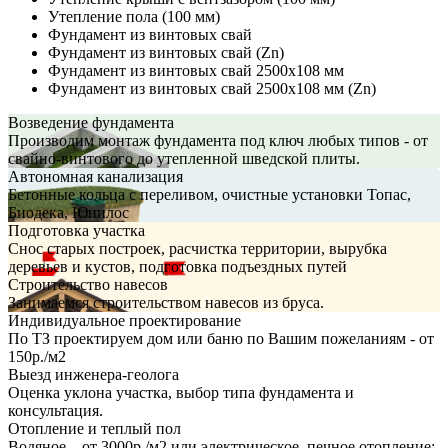
Утепление пола (100 мм)
Фундамент из винтовых свай
Фундамент из винтовых свай (Zn)
Фундамент из винтовых свай 2500х108 мм
Фундамент из винтовых свай 2500х108 мм (Zn)
Возведение фундамента
Производим монтаж фундамента под ключ любых типов - от
свайно-винтового до утепленной шведской плиты.
Автономная канализация
Бетонные кольца с переливом, очистные установки Топас,
Биодека, Юнилос
Подготовка участка
Снос старых построек, расчистка территории, вырубка
деревьев и кустов, подготовка подъездных путей
Строительство навесов
Занимаемся строительством навесов из бруса.
Индивидуальное проектирование
По ТЗ проектируем дом или баню по Вашим пожеланиям - от
150р./м2
Выезд инженера-геолога
Оценка уклона участка, выбор типа фундамента и
консультация.
Отопление и теплый пол
Водяное – от 3000р./м2 или электрическое, печное отопление;