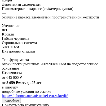
Двери
Деревянная филенчатая
Пиломатериал в каркасе (ев/камерн. сушки)
—
Усиление каркаса элементами пространственной жесткости
—
Утепление
нет
Кровля
Гибкая черепица
Стропильная система
50х150 мм
Внутренняя отделка
—
Тип фундамента
блоки пескоцементные 200х200х400мм на подготовленное
основание
Стоимость:
от 645 000 ₽
от
3 059 ₽/мес.
до 25 лет
в ипотеку
подробные условия по ссылке
https://alphomes.ru/stati/stroitelstvo-v-kredit/
подробнее
Показать всю комплектацию