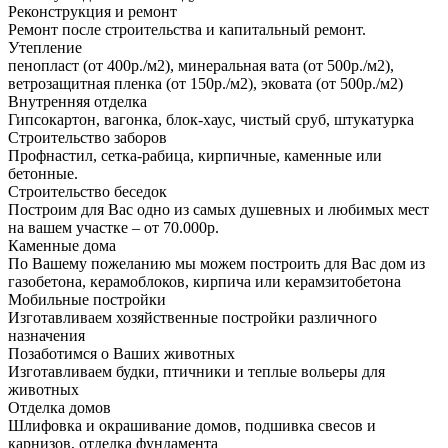
Реконструкция и ремонт
Ремонт после строительства и капитальный ремонт.
Утепление
пенопласт (от 400р./м2), минеральная вата (от 500р./м2),
ветрозащитная пленка (от 150р./м2), эковата (от 500р./м2)
Внутренняя отделка
Гипсокартон, вагонка, блок-хаус, чистый сруб, штукатурка
Строительство заборов
Профнастил, сетка-рабица, кирпичные, каменные или
бетонные.
Строительство беседок
Построим для Вас одно из самых душевных и любимых мест
на вашем участке – от 70.000р.
Каменные дома
По Вашему пожеланию мы можем построить для Вас дом из
газобетона, керамоблоков, кирпича или керамзитобетона
Мобильные постройки
Изготавливаем хозяйственные постройки различного
назначения
Позаботимся о Ваших животных
Изготавливаем будки, птичники и теплые вольеры для
животных
Отделка домов
Шлифовка и окрашивание домов, подшивка свесов и
карнизов, отделка фундамента