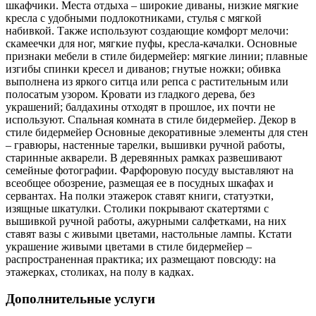
шкафчики. Места отдыха – широкие диваны, низкие мягкие
кресла с удобными подлокотниками, стулья с мягкой
набивкой. Также используют создающие комфорт мелочи:
скамеечки для ног, мягкие пуфы, кресла-качалки. Основные
признаки мебели в стиле бидермейер: мягкие линии; плавные
изгибы спинки кресел и диванов; гнутые ножки; обивка
выполнена из яркого ситца или репса с растительным или
полосатым узором. Кровати из гладкого дерева, без
украшений; балдахины отходят в прошлое, их почти не
используют. Спальная комната в стиле бидермейер. Декор в
стиле бидермейер Основные декоративные элементы для стен
– гравюры, настенные тарелки, вышивки ручной работы,
старинные акварели. В деревянных рамках развешивают
семейные фотографии. Фарфоровую посуду выставляют на
всеобщее обозрение, размещая ее в посудных шкафах и
сервантах. На полки этажерок ставят книги, статуэтки,
изящные шкатулки. Столики покрывают скатертями с
вышивкой ручной работы, ажурными салфетками, на них
ставят вазы с живыми цветами, настольные лампы. Кстати
украшение живыми цветами в стиле бидермейер –
распространенная практика; их размещают повсюду: на
этажерках, столиках, на полу в кадках.
Дополнительные услуги