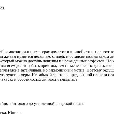
ся.
композиции и интерьерах дома тот или иной стиль полностью. 
 же вам нравится несколько стилей, и остановиться на каком-ли
который можно достичь новизны и неожиданных эффектов. Но чт
зна всем должны быть приятны, тем не менее нельзя делать того
реплетаясь в затейливый, но гармоничный мотив. Поэтому буду
кус, чувство меры. Не забывайте, что в определённой степени с
о вкусах и особенностях личности владельца.
айно-винтового до утепленной шведской плиты.
дека, Юнилос