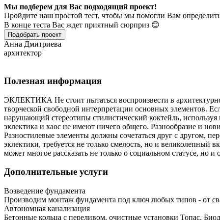
Мы подберем для Вас подходящий проект!
Пройдите наш простой тест, чтобы мы помогли Вам определить
В конце теста Вас ждет приятный сюрприз 😊
Подобрать проект
Анна Дмитриева
архитектор
Полезная информация
ЭКЛЕКТИКА Не стоит пытаться воспроизвести в архитектурной 
творческой свободной интерпретации основных элементов. Если
нарушающий стереотипы стилистический коктейль, используя 
эклектика и хаос не имеют ничего общего. Разнообразие и нови
Разностилевые элементы должны сочетаться друг с другом, пе
эклектики, требуется не только смелость, но и великолепный в
может многое рассказать не только о социальном статусе, но и 
Дополнительные услуги
Возведение фундамента
Производим монтаж фундамента под ключ любых типов - от св
Автономная канализация
Бетонные кольца с переливом, очистные установки Топас, Био