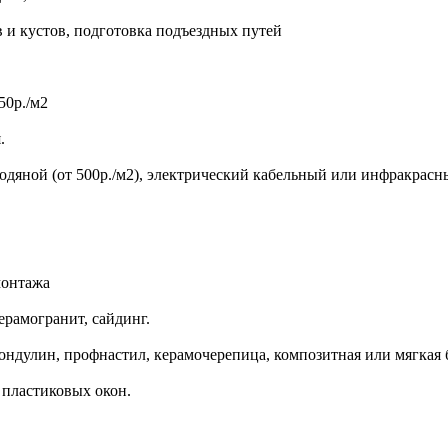
в и кустов, подготовка подъездных путей
50р./м2
.
 водяной (от 500р./м2), электрический кабельный или инфракрас
монтажа
ерамогранит, сайдинг.
ондулин, профнастил, керамочерепица, композитная или мягкая 
пластиковых окон.