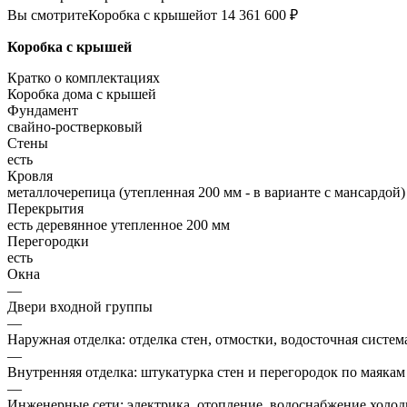
Вы смотрите
Коробка с крышей
от 14 361 600 ₽
Коробка с крышей
Кратко о комплектациях
Коробка дома с крышей
Фундамент
свайно-ростверковый
Стены
есть
Кровля
металлочерепица (утепленная 200 мм - в варианте с мансардой)
Перекрытия
есть деревянное утепленное 200 мм
Перегородки
есть
Окна
—
Двери входной группы
—
Наружная отделка: отделка стен, отмостки, водосточная систем
—
Внутренняя отделка: штукатурка стен и перегородок по маякам
—
Инженерные сети: электрика, отопление, водоснабжение холодн