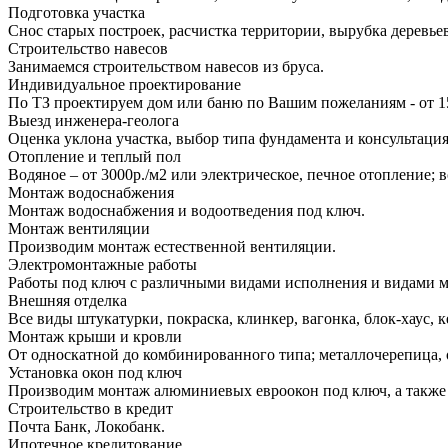
Подготовка участка
Снос старых построек, расчистка территории, вырубка деревье
Строительство навесов
Занимаемся строительством навесов из бруса.
Индивидуальное проектирование
По ТЗ проектируем дом или баню по Вашим пожеланиям - от 1
Выезд инженера-геолога
Оценка уклона участка, выбор типа фундамента и консультация
Отопление и теплый пол
Водяное – от 3000р./м2 или электрическое, печное отопление;
Монтаж водоснабжения
Монтаж водоснабжения и водоотведения под ключ.
Монтаж вентиляции
Производим монтаж естественной вентиляции.
Электромонтажные работы
Работы под ключ с различными видами исполнения и видами 
Внешняя отделка
Все виды штукатурки, покраска, клинкер, вагонка, блок-хаус, к
Монтаж крыши и кровли
От односкатной до комбинированного типа; металлочерепица, 
Установка окон под ключ
Производим монтаж алюминиевых евроокон под ключ, а также 
Строительство в кредит
Почта Банк, Локобанк.
Ипотечное кредитование