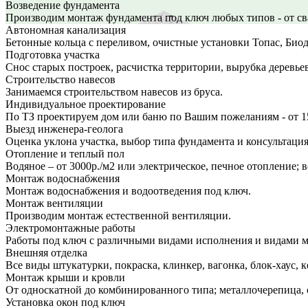
Возведение фундамента
Производим монтаж фундамента под ключ любых типов - от св
Автономная канализация
Бетонные кольца с переливом, очистные установки Топас, Био
Подготовка участка
Снос старых построек, расчистка территории, вырубка деревье
Строительство навесов
Занимаемся строительством навесов из бруса.
Индивидуальное проектирование
По ТЗ проектируем дом или баню по Вашим пожеланиям - от 1
Выезд инженера-геолога
Оценка уклона участка, выбор типа фундамента и консультация
Отопление и теплый пол
Водяное – от 3000р./м2 или электрическое, печное отопление;
Монтаж водоснабжения
Монтаж водоснабжения и водоотведения под ключ.
Монтаж вентиляции
Производим монтаж естественной вентиляции.
Электромонтажные работы
Работы под ключ с различными видами исполнения и видами 
Внешняя отделка
Все виды штукатурки, покраска, клинкер, вагонка, блок-хаус, к
Монтаж крыши и кровли
От односкатной до комбинированного типа; металлочерепица, 
Установка окон под ключ