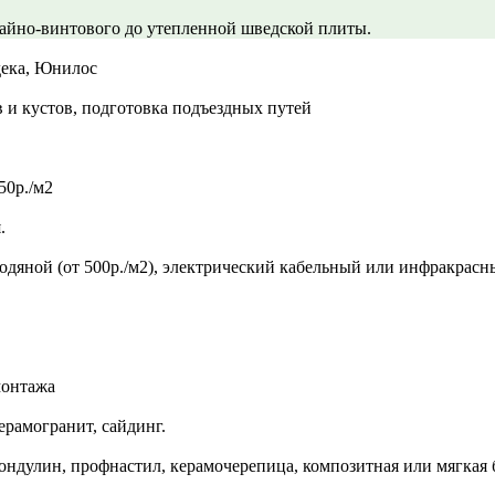
айно-винтового до утепленной шведской плиты.
дека, Юнилос
в и кустов, подготовка подъездных путей
50р./м2
.
 водяной (от 500р./м2), электрический кабельный или инфракрас
монтажа
ерамогранит, сайдинг.
ондулин, профнастил, керамочерепица, композитная или мягкая 