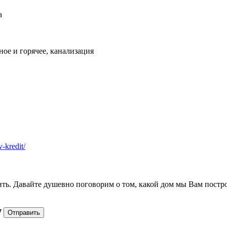
а
ое и горячее, канализация
v-kredit/
ить. Давайте душевно поговорим о том, какой дом мы Вам постр
7
Отправить