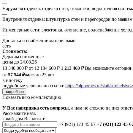
—
Наружная отделка: отделка стен, отмостки, водосточная систем
—
Внутренняя отделка: штукатурка стен и перегородок по маякам
—
Инженерные сети: электрика, отопление, водоснабжение холодн
—
Доставка и снабжение материалами
есть
Стоимость:
Держим сниженные
цены до 24.08.26
13 348 060 ₽
от 12 134 600 ₽
1 213 460 ₽
Вы экономите сегодня
от
57 544 ₽/мес.
до 25 лет
в ипотеку
подробные условия по ссылке
https://alphomes.ru/stati/stroitelstvo-
подробнее
Показать всю комплектацию
У Вас наверняка есть вопросы,
а нам не сложно на них ответ
Расскажите нам,
какой дом Вы хотите!
+7 (
921) 123-45-67
+7 (921) 123-45-6