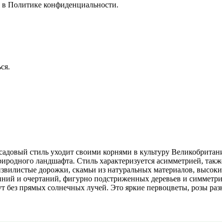
е в
Политике конфиденциальности.
ся.
довый стиль уходит своими корнями в культуру Великобритани
риродного ландшафта. Стиль характеризуется асимметрией, так
 извилистые дорожки, скамьи из натуральных материалов, высок
иний и очертаний, фигурно подстриженных деревьев и симметри
т без прямых солнечных лучей. Это яркие первоцветы, розы разн