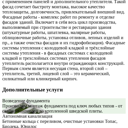
с применением панелей и дополнительного утеплителя. Такой
фасад сочетает быстроту монтажа, высокое качество
теплозащиты, долговечность, привлекательный внешний вид.
Фасадные работы - комплекс работ по ремонту и отделке
фасадов зданий. Включает в себя весь цикл производства,
выполняемый при строительстве и реставрации здания
(штукатурные работы, шпатлевка, малярные работы,
облицовочные работы, установка отливов, лепных изделий и
пр., а также очистка фасадов и их гидрофобизация). Фасадные
системы утепления с колодцевой кладкой и трёхслойные
системы утепления - в фасадных системах с колодцевой
кладкой и трехслойных системах утепления фасадов
утеплитель располагается внутри ограждающих конструкций.
Первым слоем является несущая стена, второй слой –
утеплитель, третий, лицевой слой – это керамический,
силикатный или клинкерный кирпич.
Дополнительные услуги
Возведение фундамента
Производим монтаж фундамента под ключ любых типов - от
свайно-винтового до утепленной шведской плиты.
Автономная канализация
Бетонные кольца с переливом, очистные установки Топас,
Биодека, Юнилос