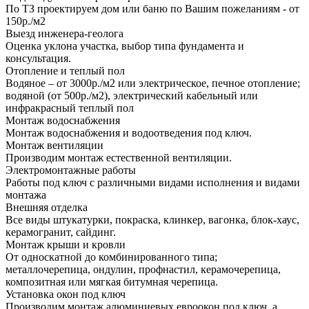
По ТЗ проектируем дом или баню по Вашим пожеланиям - от
150р./м2
Выезд инженера-геолога
Оценка уклона участка, выбор типа фундамента и
консультация.
Отопление и теплый пол
Водяное – от 3000р./м2 или электрическое, печное отопление;
водяной (от 500р./м2), электрический кабельный или
инфракрасный теплый пол
Монтаж водоснабжения
Монтаж водоснабжения и водоотведения под ключ.
Монтаж вентиляции
Производим монтаж естественной вентиляции.
Электромонтажные работы
Работы под ключ с различными видами исполнения и видами
монтажа
Внешняя отделка
Все виды штукатурки, покраска, клинкер, вагонка, блок-хаус,
керамогранит, сайдинг.
Монтаж крыши и кровли
От односкатной до комбинированного типа;
металлочерепица, ондулин, профнастил, керамочерепица,
композитная или мягкая битумная черепица.
Установка окон под ключ
Производим монтаж алюминиевых евроокон под ключ, а